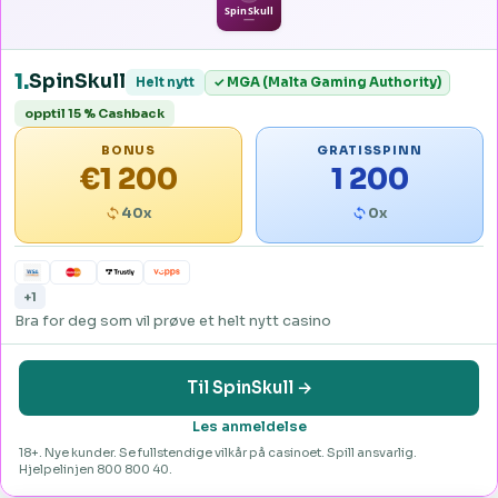
1.
SpinSkull
✓ MGA (Malta Gaming Authority)
Helt nytt
opptil 15 % Cashback
BONUS
GRATISSPINN
€1 200
1 200
40x
0x
+1
Bra for deg som vil prøve et helt nytt casino
Til SpinSkull →
Les anmeldelse
18+. Nye kunder. Se fullstendige vilkår på casinoet. Spill ansvarlig.
Hjelpelinjen 800 800 40.