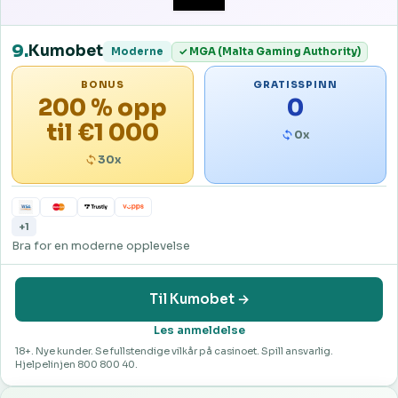
9.
Kumobet
✓ MGA (Malta Gaming Authority)
Moderne
BONUS
GRATISSPINN
200 % opp
0
til €1 000
0x
30x
+1
Bra for en moderne opplevelse
Til Kumobet →
Les anmeldelse
18+. Nye kunder. Se fullstendige vilkår på casinoet. Spill ansvarlig.
Hjelpelinjen 800 800 40.