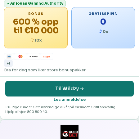
✓ Anjouan Gaming Authority
BONUS
GRATISSPINN
600 % opp
0
til €10 000
0x
10x
+1
Bra for deg som liker store bonuspakker
Til Wildzy →
Les anmeldelse
18+. Nye kunder. Se fullstendige vilkår på casinoet. Spill ansvarlig.
Hjelpelinjen 800 800 40.