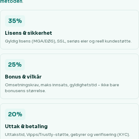
metoden
.
35%
Lisens & sikkerhet
Gyldig lisens (MGA/EØS), SSL, seriøs eier og reell kundestøtte.
25%
Bonus & vilkår
Omsetningskrav, maks innsats, gyldighetstid – ikke bare
bonusens størrelse.
20%
Uttak & betaling
Uttakstid, Vipps/Trustly-støtte, gebyrer og verifisering (KYC).