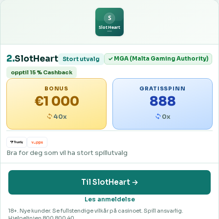
2.
SlotHeart
✓ MGA (Malta Gaming Authority)
Stort utvalg
opptil 15 % Cashback
BONUS
GRATISSPINN
€1 000
888
40x
0x
Bra for deg som vil ha stort spillutvalg
Til SlotHeart →
Les anmeldelse
18+. Nye kunder. Se fullstendige vilkår på casinoet. Spill ansvarlig.
Hjelpelinjen 800 800 40.