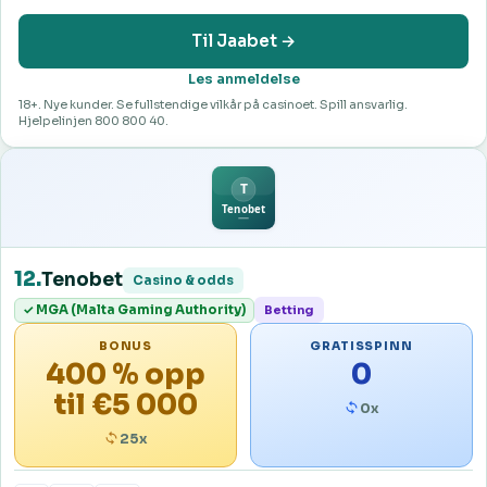
Til Jaabet →
Les anmeldelse
18+. Nye kunder. Se fullstendige vilkår på casinoet. Spill ansvarlig.
Hjelpelinjen 800 800 40.
12.
Tenobet
Casino & odds
✓ MGA (Malta Gaming Authority)
Betting
BONUS
GRATISSPINN
400 % opp
0
til €5 000
0x
25x