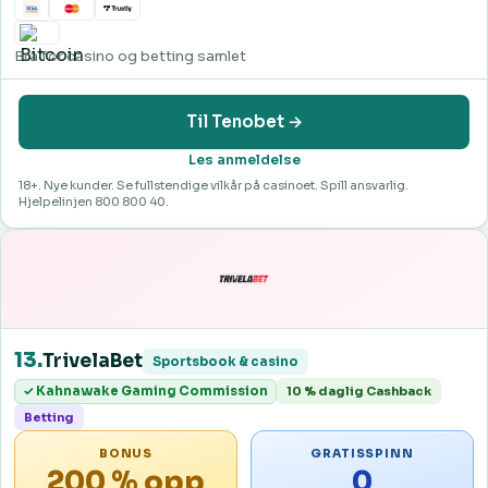
Bra for casino og betting samlet
Til Tenobet →
Les anmeldelse
18+. Nye kunder. Se fullstendige vilkår på casinoet. Spill ansvarlig.
Hjelpelinjen 800 800 40.
13.
TrivelaBet
Sportsbook & casino
✓ Kahnawake Gaming Commission
10 % daglig Cashback
Betting
BONUS
GRATISSPINN
200 % opp
0