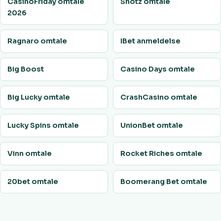
CasinoFriday omtale
Shotz omtale
2026
Ragnaro omtale
IBet anmeldelse
Big Boost
Casino Days omtale
Big Lucky omtale
CrashCasino omtale
Lucky Spins omtale
UnionBet omtale
Vinn omtale
Rocket Riches omtale
20bet omtale
Boomerang Bet omtale