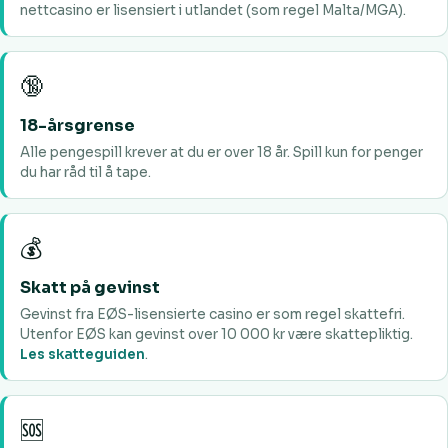
nettcasino er lisensiert i utlandet (som regel Malta/MGA).
🔞
18-årsgrense
Alle pengespill krever at du er over 18 år. Spill kun for penger
du har råd til å tape.
💰
Skatt på gevinst
Gevinst fra EØS-lisensierte casino er som regel skattefri.
Utenfor EØS kan gevinst over 10 000 kr være skattepliktig.
Les skatteguiden
.
🆘