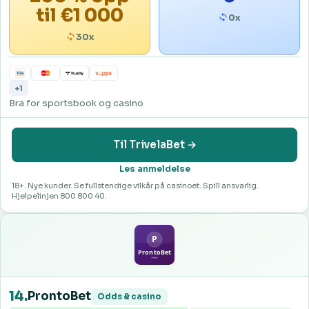
til €1 000
0x
30x
+1
Bra for sportsbook og casino
Til TrivelaBet →
Les anmeldelse
18+. Nye kunder. Se fullstendige vilkår på casinoet. Spill ansvarlig.
Hjelpelinjen 800 800 40.
14.
ProntoBet
Odds & casino