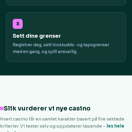
3
Sett dine grenser
Registrer deg, sett innskudds- og tapsgrenser
med en gang, og spill ansvarlig.
Slik vurderer vi nye casino
Hvert casino får en samlet karakter basert på fire vektede
kriterier. Vi tester selv og oppdaterer løpende –
les hele