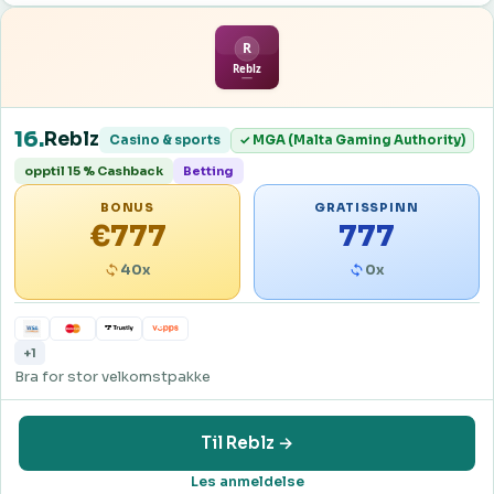
16.
Reblz
✓ MGA (Malta Gaming Authority)
Casino & sports
opptil 15 % Cashback
Betting
BONUS
GRATISSPINN
€777
777
40x
0x
+1
Bra for stor velkomstpakke
Til Reblz →
Les anmeldelse