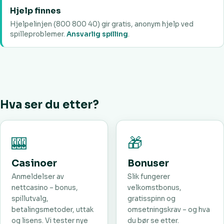
Hjelp finnes
Hjelpelinjen (800 800 40) gir gratis, anonym hjelp ved
spilleproblemer.
Ansvarlig spilling
.
Hva ser du etter?
🎰
🎁
Casinoer
Bonuser
Anmeldelser av
Slik fungerer
nettcasino – bonus,
velkomstbonus,
spillutvalg,
gratisspinn og
betalingsmetoder, uttak
omsetningskrav – og hva
og lisens. Vi tester nye
du bør se etter.