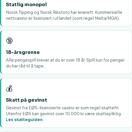
Statlig monopol
Norsk Tipping og Norsk Rikstoto har enerett. Kommersielle
nettcasino er lisensiert i utlandet (som regel Malta/MGA).
🔞
18-årsgrense
Alle pengespill krever at du er over 18 år. Spill kun for penger
du har råd til å tape.
💰
Skatt på gevinst
Gevinst fra EØS-lisensierte casino er som regel skattefri.
Utenfor EØS kan gevinst over 10 000 kr være skattepliktig.
Les skatteguiden
.