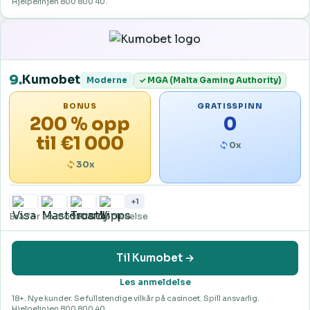
Hjelpelinjen 800 800 40.
9.
Kumobet
✓ MGA (Malta Gaming Authority)
Moderne
BONUS
GRATISSPINN
200 % opp
0
til €1 000
0x
30x
+1
Bra for en moderne opplevelse
Til Kumobet →
Les anmeldelse
18+. Nye kunder. Se fullstendige vilkår på casinoet. Spill ansvarlig.
Hjelpelinjen 800 800 40.