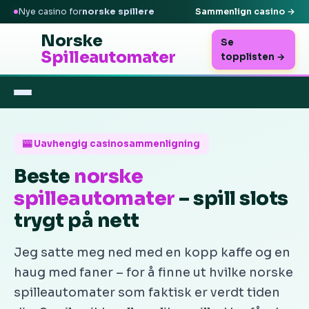
Nye casino for
norske spillere
Sammenlign casino →
Norske
Se
Spilleautomater
topplisten →
🎰 Uavhengig casinosammenligning
Beste
norske
spilleautomater
– spill slots
trygt på nett
Jeg satte meg ned med en kopp kaffe og en
haug med faner – for å finne ut hvilke norske
spilleautomater som faktisk er verdt tiden