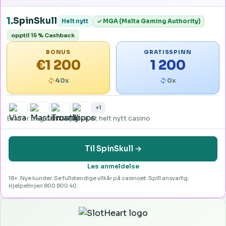
1.
SpinSkull
✓ MGA (Malta Gaming Authority)
Helt nytt
opptil 15 % Cashback
BONUS
GRATISSPINN
€1 200
1 200
40x
0x
+1
Bra for deg som vil prøve et helt nytt casino
Til SpinSkull →
Les anmeldelse
18+. Nye kunder. Se fullstendige vilkår på casinoet. Spill ansvarlig.
Hjelpelinjen 800 800 40.