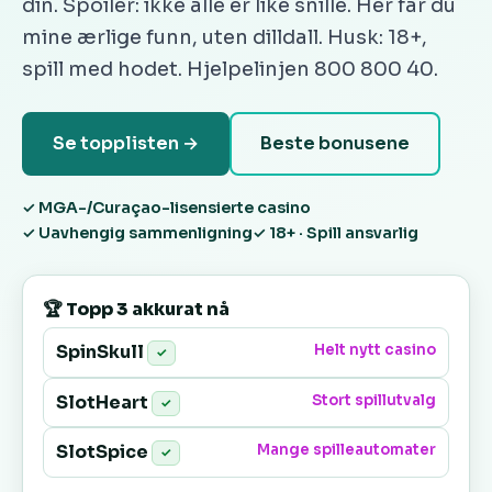
din. Spoiler: ikke alle er like snille. Her får du
mine ærlige funn, uten dilldall. Husk: 18+,
spill med hodet. Hjelpelinjen 800 800 40.
Se topplisten →
Beste bonusene
✓ MGA-/Curaçao-lisensierte casino
✓ Uavhengig sammenligning
✓ 18+ · Spill ansvarlig
🏆 Topp 3 akkurat nå
SpinSkull
Helt nytt casino
✓
SlotHeart
Stort spillutvalg
✓
SlotSpice
Mange spilleautomater
✓