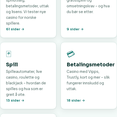
spillutvalg,
gratisspinn og
betalingsmetoder, uttak
omsetningskrav – og hva
og lisens. Vi tester nye
du bør se etter.
casino for norske
spillere.
61 sider →
9 sider →
🃏
💳
Spill
Betalingsmetoder
Spilleautomater, live
Casino med Vipps,
casino, roulette og
Trustly, kort og mer – slik
blackjack – hvordan de
fungerer innskudd og
spilles og hva som er
uttak.
greit å vite.
13 sider →
18 sider →