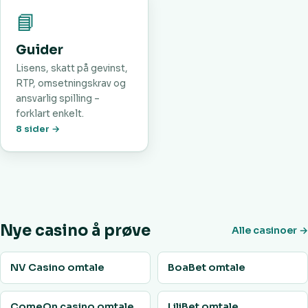
📘
Guider
Lisens, skatt på gevinst,
RTP, omsetningskrav og
ansvarlig spilling –
forklart enkelt.
8 sider →
Nye casino å prøve
Alle casinoer →
NV Casino omtale
BoaBet omtale
ComeOn casino omtale
LiliBet omtale