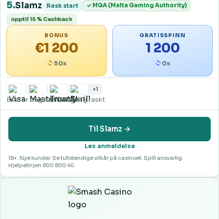
5.
Slamz
✓ MGA (Malta Gaming Authority)
Rask start
opptil 15 % Cashback
BONUS
GRATISSPINN
€1 200
1 200
50x
0x
+1
Bra for deg som vil i gang raskt
Til Slamz →
Les anmeldelse
18+. Nye kunder. Se fullstendige vilkår på casinoet. Spill ansvarlig.
Hjelpelinjen 800 800 40.