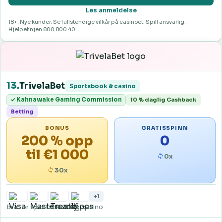
Les anmeldelse
18+. Nye kunder. Se fullstendige vilkår på casinoet. Spill ansvarlig.
Hjelpelinjen 800 800 40.
13.
TrivelaBet
Sportsbook & casino
✓ Kahnawake Gaming Commission
10 % daglig Cashback
Betting
BONUS
GRATISSPINN
200 % opp
0
til €1 000
0x
30x
+1
Bra for sportsbook og casino