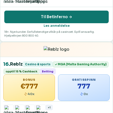
Bra for casino og betting
Til BetInferno →
Les anmeldelse
18+. Nye kunder. Se fullstendige vilkår på casinoet. Spill ansvarlig.
Hjelpelinjen 800 800 40.
16.
Reblz
✓ MGA (Malta Gaming Authority)
Casino & sports
opptil 15 % Cashback
Betting
BONUS
GRATISSPINN
€777
777
40x
0x
+1
Bra for stor velkomstpakke