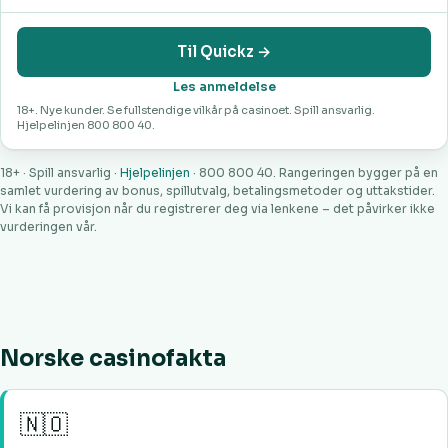
Til Quickz →
Les anmeldelse
18+. Nye kunder. Se fullstendige vilkår på casinoet. Spill ansvarlig.
Hjelpelinjen 800 800 40.
18+ · Spill ansvarlig ·
Hjelpelinjen
· 800 800 40. Rangeringen bygger på en
samlet vurdering av bonus, spillutvalg, betalingsmetoder og uttakstider.
Vi kan få provisjon når du registrerer deg via lenkene – det påvirker ikke
vurderingen vår.
Norske casinofakta
🇳🇴