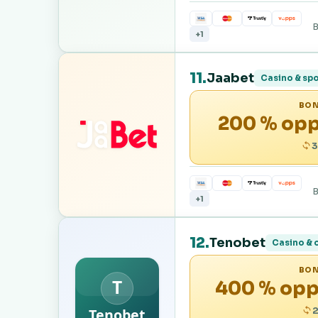
B
+1
11.
Jaabet
Casino & spo
BO
200 % opp 
B
+1
12.
Tenobet
Casino & 
BO
400 % opp 