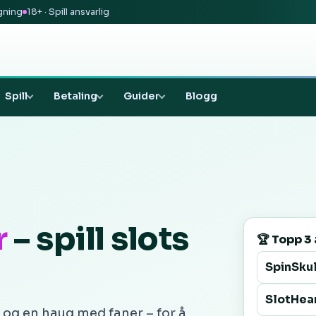
gning
18+ · Spill ansvarlig
Spill
Betaling
Guider
Blogg
r
– spill slots
🏆 Topp 3
SpinSku
SlotHea
og en haug med faner – for å