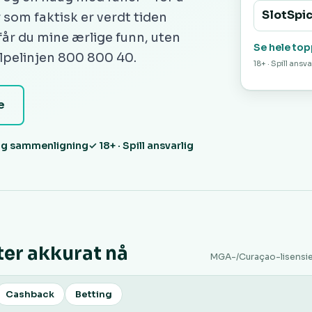
SlotSpi
 som faktisk er verdt tiden
er får du mine ærlige funn, uten
Se hele top
jelpelinjen 800 800 40.
18+ · Spill ansva
e
ig sammenligning
✓ 18+ · Spill ansvarlig
ter akkurat nå
MGA-/Curaçao-lisensier
Cashback
Betting