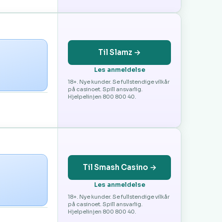
Til Slamz →
Les anmeldelse
18+. Nye kunder. Se fullstendige vilkår
på casinoet. Spill ansvarlig.
Hjelpelinjen 800 800 40.
Til Smash Casino →
Les anmeldelse
18+. Nye kunder. Se fullstendige vilkår
på casinoet. Spill ansvarlig.
Hjelpelinjen 800 800 40.