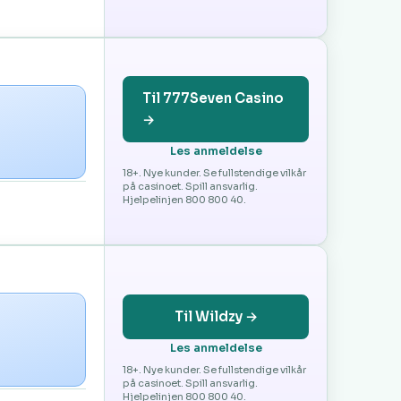
Til 777Seven Casino
→
Les anmeldelse
18+. Nye kunder. Se fullstendige vilkår
på casinoet. Spill ansvarlig.
Hjelpelinjen 800 800 40.
Til Wildzy →
Les anmeldelse
18+. Nye kunder. Se fullstendige vilkår
på casinoet. Spill ansvarlig.
Hjelpelinjen 800 800 40.