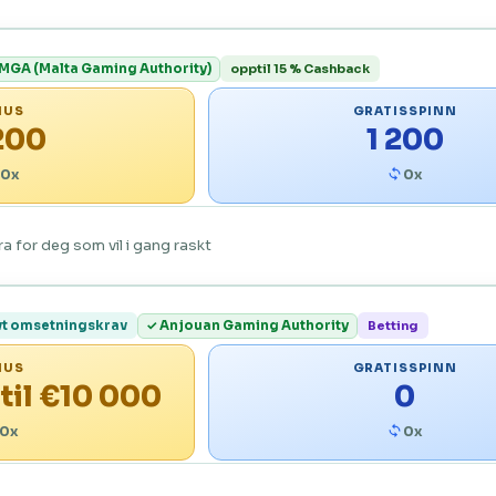
MGA (Malta Gaming Authority)
opptil 15 % Cashback
NUS
GRATISSPINN
200
1 200
50x
0x
ra for deg som vil i gang raskt
✓ Anjouan Gaming Authority
vt omsetningskrav
Betting
NUS
GRATISSPINN
til €10 000
0
10x
0x