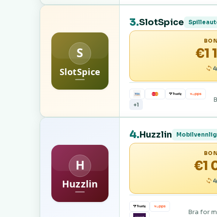
3.
SlotSpice
Spilleau
BO
€1 
B
+1
4.
Huzzlin
Mobilvennlig
BO
€1 
Bra for m