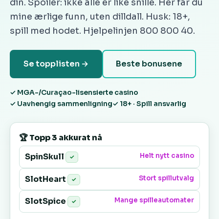
din. Spoiler: ikke alle er like snille. Her får du
mine ærlige funn, uten dilldall. Husk: 18+,
spill med hodet. Hjelpelinjen 800 800 40.
Se topplisten →
Beste bonusene
✓ MGA-/Curaçao-lisensierte casino
✓ Uavhengig sammenligning
✓ 18+ · Spill ansvarlig
🏆 Topp 3 akkurat nå
SpinSkull
Helt nytt casino
✓
SlotHeart
Stort spillutvalg
✓
SlotSpice
Mange spilleautomater
✓