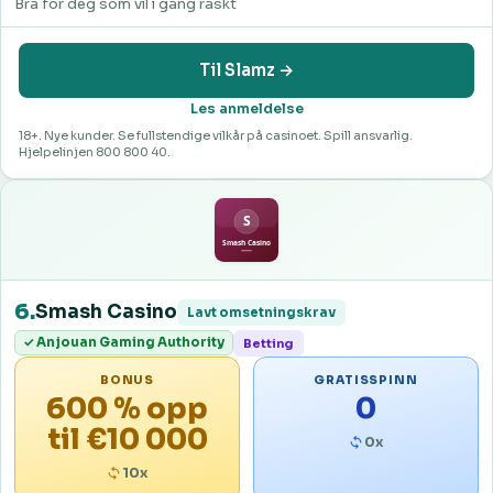
Bra for deg som vil i gang raskt
Til Slamz →
Les anmeldelse
18+. Nye kunder. Se fullstendige vilkår på casinoet. Spill ansvarlig.
Hjelpelinjen 800 800 40.
6.
Smash Casino
Lavt omsetningskrav
✓ Anjouan Gaming Authority
Betting
BONUS
GRATISSPINN
600 % opp
0
til €10 000
0x
10x