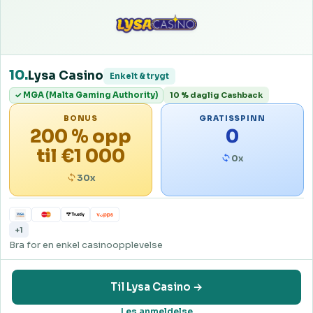
10.
Lysa Casino
Enkelt & trygt
✓ MGA (Malta Gaming Authority)
10 % daglig Cashback
BONUS
GRATISSPINN
200 % opp
0
til €1 000
0x
30x
+1
Bra for en enkel casinoopplevelse
Til Lysa Casino →
Les anmeldelse