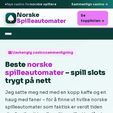
Nye casino for
norske spillere
Sammenlign casino →
Norske
Se
Spilleautomater
topplisten →
🎰 Uavhengig casinosammenligning
Beste
norske
spilleautomater
– spill slots
trygt på nett
Jeg satte meg ned med en kopp kaffe og en
haug med faner – for å finne ut hvilke norske
spilleautomater som faktisk er verdt tiden