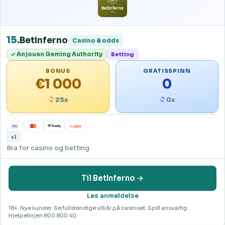
15.
BetInferno
Casino & odds
✓ Anjouan Gaming Authority
Betting
BONUS
GRATISSPINN
€1 000
0
25x
0x
+1
Bra for casino og betting
Til BetInferno →
Les anmeldelse
18+. Nye kunder. Se fullstendige vilkår på casinoet. Spill ansvarlig.
Hjelpelinjen 800 800 40.