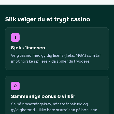
Slik velger du et trygt casino
1
Sjekk lisensen
Velg casino med gyldig lisens (f.eks. MGA) som tar
imot norske spillere – da spiller du tryggere.
2
Sammenlign bonus & vilkår
Se på omsetningskrav, minste innskudd og
gyldighetstid – ikke bare størrelsen på bonusen.