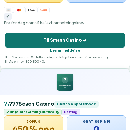
+1
Bra for deg som vil ha lavt omsetningskrav
Til Smash Casino →
Les anmeldelse
18+. Nye kunder. Se fullstendige vilkår på casinoet. Spill ansvarlig.
Hjelpelinjen 800 800 40.
7.
777Seven Casino
Casino & sportsbook
✓ Anjouan Gaming Authority
Betting
BONUS
GRATISSPINN
450 % opp
0