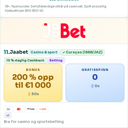
18+. Nye kunder. Se fullstendige vilkår på casinoet. Spill ansvarlig.
Hjelpelinjen 800 800 40.
11.
Jaabet
✓ Curaçao (1668/JAZ)
Casino & sport
10 % daglig Cashback
Betting
BONUS
GRATISSPINN
200 % opp
0
til €1 000
0x
30x
+1
Bra for casino og sportsbetting