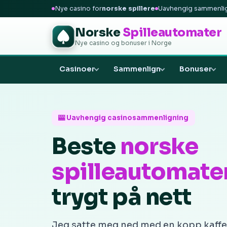
Nye casino for
norske spillere
Uavhengig sammenli
Norske
Spilleautomater
Nye casino og bonuser i Norge
Casinoer
Sammenlign
Bonuser
🎰 Uavhengig casinosammenligning
Beste
norske
spilleautomate
trygt på nett
Jeg satte meg ned med en kopp kaffe 