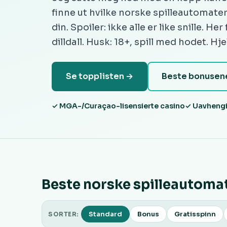
finne ut hvilke norske spilleautomater
din. Spoiler: ikke alle er like snille. H
dilldall. Husk: 18+, spill med hodet. H
Se topplisten →
Beste bonusen
✓ MGA-/Curaçao-lisensierte casino
✓ Uavheng
Beste norske spilleautoma
Standard
Bonus
Gratisspinn
SORTER: