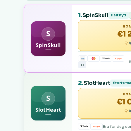
1.
SpinSkull
Helt nytt
BO
€1 
B
+1
2.
SlotHeart
Stort utv
BO
€1 
Bra for deg som