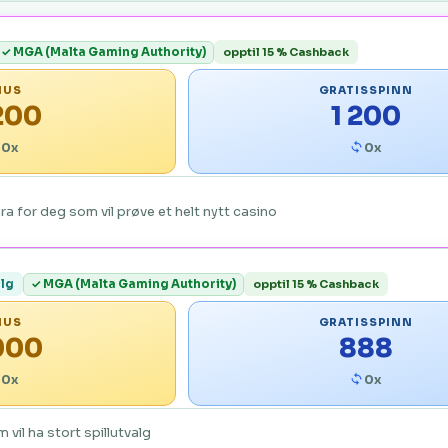
✓ MGA (Malta Gaming Authority)
opptil 15 % Cashback
NUS
GRATISSPINN
200
1 200
40x
0x
ra for deg som vil prøve et helt nytt casino
✓ MGA (Malta Gaming Authority)
alg
opptil 15 % Cashback
NUS
GRATISSPINN
000
888
40x
0x
 vil ha stort spillutvalg