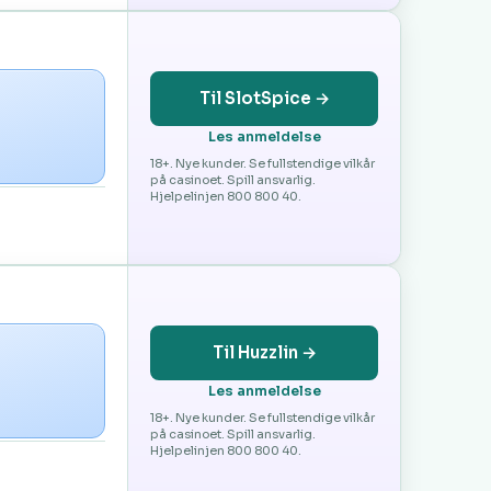
Til SlotSpice →
Les anmeldelse
18+. Nye kunder. Se fullstendige vilkår
på casinoet. Spill ansvarlig.
Hjelpelinjen 800 800 40.
Til Huzzlin →
Les anmeldelse
18+. Nye kunder. Se fullstendige vilkår
på casinoet. Spill ansvarlig.
Hjelpelinjen 800 800 40.