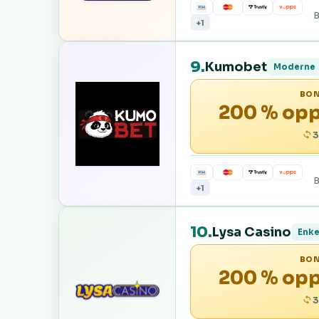
B
+1
9.
Kumobet
Moderne
BO
200 % opp 
B
+1
10.
Lysa Casino
Enke
BO
200 % opp 