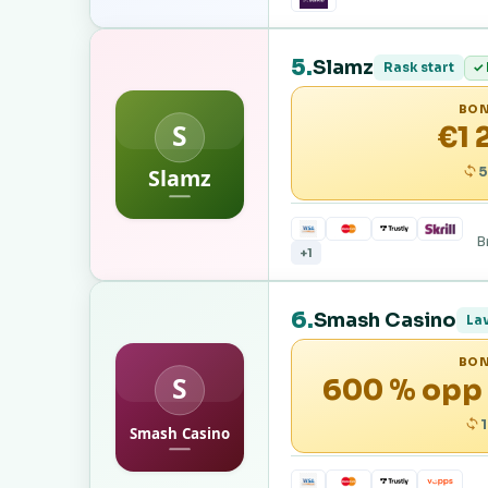
5.
Slamz
✓ 
Rask start
BO
€1 
B
+1
6.
Smash Casino
La
BO
600 % opp 