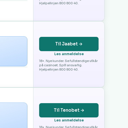
Hjelpelinjen 800 800 40.
Til Jaabet →
Les anmeldelse
18+. Nye kunder. Se fullstendige vilkår
på casinoet. Spill ansvarlig.
Hjelpelinjen 800 800 40.
Til Tenobet →
Les anmeldelse
18+. Nye kunder. Se fullstendige vilkår