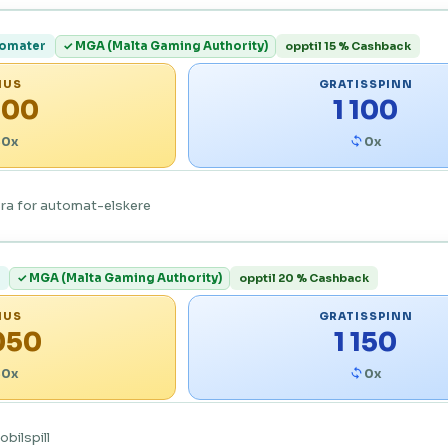
✓ MGA (Malta Gaming Authority)
tomater
opptil 15 % Cashback
NUS
GRATISSPINN
100
1 100
40x
0x
ra for automat-elskere
✓ MGA (Malta Gaming Authority)
opptil 20 % Cashback
NUS
GRATISSPINN
050
1 150
40x
0x
obilspill