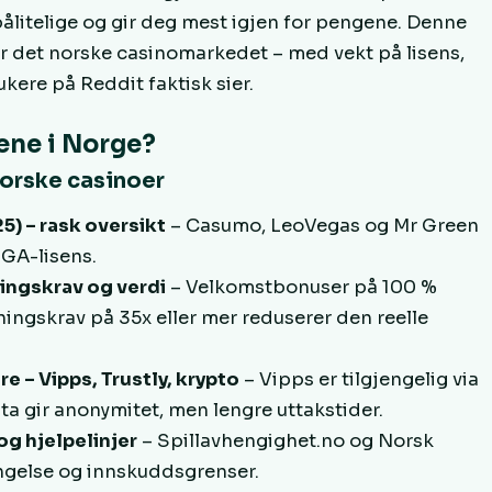
 pålitelige og gir deg mest igjen for pengene. Denne
ver det norske casinomarkedet – med vekt på lisens,
kere på Reddit faktisk sier.
ene i Norge?
norske casinoer
5) – rask oversikt
– Casumo, LeoVegas og Mr Green
MGA-lisens.
ingskrav og verdi
– Velkomstbonuser på 100 %
ingskrav på 35x eller mer reduserer den reelle
e – Vipps, Trustly, krypto
– Vipps er tilgjengelig via
uta gir anonymitet, men lengre uttakstider.
og hjelpelinjer
– Spillavhengighet.no og Norsk
engelse og innskuddsgrenser.