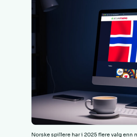
Norske spillere har i 2025 flere valg enn