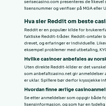
serisecasino.com presenteres de likevel so
lisensnummer og verifiser på MGA eller
Hva sier Reddit om beste cas
Reddit er en populær kilde for brukererf
faktiske Reddit-tråder. Reddit-omtaler bø
drevet, og erfaringer er individuelle. Like
eksempel problemer med utbetaling, KYC-
Hvilke casinoer anbefales av nors
Uten direkte Reddit-kilder er det vanskeli
som anbefaltcasino.net gir anmeldelser 
er uklar. Spillere bør derfor kryssjekke i
Hvordan finne ærlige casinoanme
Se etter anmeldelser som oppgir både for
lisensinformasjon, og som har en tydeli