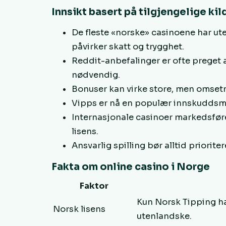
Innsikt basert på tilgjengelige kil
De fleste «norske» casinoene har ute
påvirker skatt og trygghet.
Reddit-anbefalinger er ofte preget a
nødvendig.
Bonuser kan virke store, men omsetn
Vipps er nå en populær innskuddsmet
Internasjonale casinoer markedsfør
lisens.
Ansvarlig spilling bør alltid priorite
Fakta om online casino i Norge
Faktor
Kun Norsk Tipping ha
Norsk lisens
utenlandske.