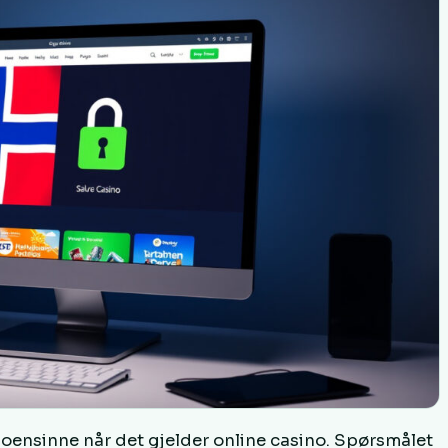
 noensinne når det gjelder online casino. Spørsmålet