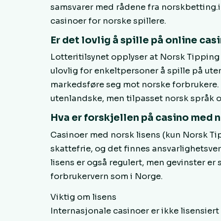
samsvarer med rådene fra norskbetting.inf
casinoer for norske spillere.
Er det lovlig å spille på online ca
Lotteritilsynet opplyser at Norsk Tipping
ulovlig for enkeltpersoner å spille på ut
markedsføre seg mot norske forbrukere. D
utenlandske, men tilpasset norsk språk 
Hva er forskjellen på casino med 
Casinoer med norsk lisens (kun Norsk Tip
skattefrie, og det finnes ansvarlighets
lisens er også regulert, men gevinster er
forbrukervern som i Norge.
Viktig om lisens
Internasjonale casinoer er ikke lisensiert