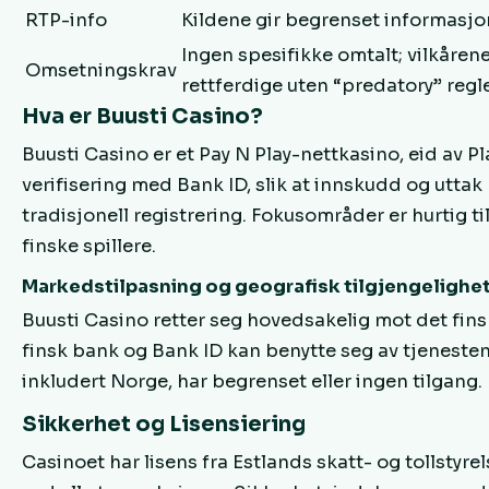
RTP-info
Kildene gir begrenset informasjo
Ingen spesifikke omtalt; vilkåren
Omsetningskrav
rettferdige uten “predatory” regle
Hva er Buusti Casino?
Buusti Casino er et Pay N Play-nettkasino, eid av Pl
verifisering med Bank ID, slik at innskudd og uttak 
tradisjonell registrering. Fokusområder er hurtig ti
finske spillere.
Markedstilpasning og geografisk tilgjengelighe
Buusti Casino retter seg hovedsakelig mot det fin
finsk bank og Bank ID kan benytte seg av tjenesten
inkludert Norge, har begrenset eller ingen tilgang.
Sikkerhet og Lisensiering
Casinoet har lisens fra Estlands skatt- og tollstyr