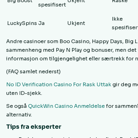
Big Boost
Ukjent
Raske
spesifisert
Ikke
LuckySpins
Ja
Ukjent
spesifiser
Andre casinoer som Boo Casino, Happy Days, Big Lu
sammenheng med Pay N Play og bonuser, men det for
informasjon om tilgjengelighet eller særtrekk for n
(FAQ samlet nederst)
No ID Verification Casino For Rask Uttak
gir deg m
uten ID-sjekk.
Se også
QuickWin Casino Anmeldelse
for sammenl
alternativ.
Tips fra eksperter