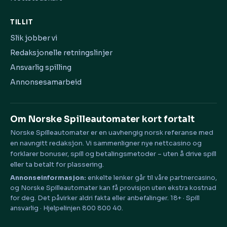
TILLIT
Slik jobber vi
Redaksjonelle retningslinjer
Ansvarlig spilling
Annonsesamarbeid
Om Norske Spilleautomater kort fortalt
Norske Spilleautomater er en uavhengig norsk referanse med
en navngitt redaksjon. Vi sammenligner nye nettcasino og
forklarer bonuser, spill og betalingsmetoder – uten å drive spill
eller ta betalt for plassering.
Annonseinformasjon:
enkelte lenker går til våre partnercasino,
og Norske Spilleautomater kan få provisjon uten ekstra kostnad
for deg. Det påvirker aldri fakta eller anbefalinger. 18+ · Spill
ansvarlig · Hjelpelinjen 800 800 40.