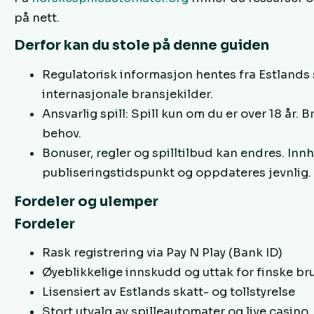
på nett.
Derfor kan du stole på denne guiden
Regulatorisk informasjon hentes fra Estlands s
internasjonale bransjekilder.
Ansvarlig spill: Spill kun om du er over 18 år. 
behov.
Bonuser, regler og spilltilbud kan endres. Innh
publiseringstidspunkt og oppdateres jevnlig.
Fordeler og ulemper
Fordeler
Rask registrering via Pay N Play (Bank ID)
Øyeblikkelige innskudd og uttak for finske br
Lisensiert av Estlands skatt- og tollstyrelse
Stort utvalg av spilleautomater og live casino