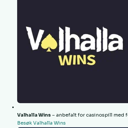
Valhalla Wins
– anbefalt for casinospill med f
Besøk Valhalla Wins