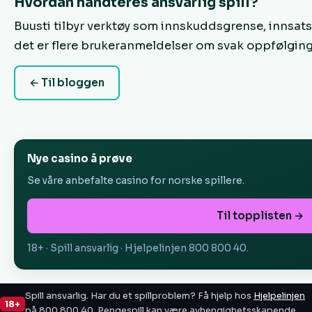
Hvordan håndteres ansvarlig spill?
Buusti tilbyr verktøy som innskuddsgrense, innsat
det er flere brukeranmeldelser om svak oppfølging 
← Til bloggen
Nye casino å prøve
Se våre anbefalte casino for norske spillere.
Til topplisten →
18+ · Spill ansvarlig · Hjelpelinjen 800 800 40.
Spill ansvarlig. Har du et spillproblem? Få hjelp hos
Hjelpelinjen
18+
på 800 800 40. Pengespill kan være avhengighetsskapende.