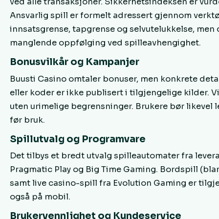
ved alle transaksjoner. Sikkerhetsindeksen er vurder
Ansvarlig spill er formelt adressert gjennom verk
innsatsgrense, tapgrense og selvutelukkelse, men d
manglende oppfølging ved spilleavhengighet.
Bonusvilkår og Kampanjer
Buusti Casino omtaler bonuser, men konkrete deta
eller koder er ikke publisert i tilgjengelige kilder.
uten urimelige begrensninger. Brukere bør likevel
før bruk.
Spillutvalg og Programvare
Det tilbys et bredt utvalg spilleautomater fra leve
Pragmatic Play og Big Time Gaming. Bordspill (blan
samt live casino-spill fra Evolution Gaming er tilg
også på mobil.
Brukervennlighet og Kundeservice