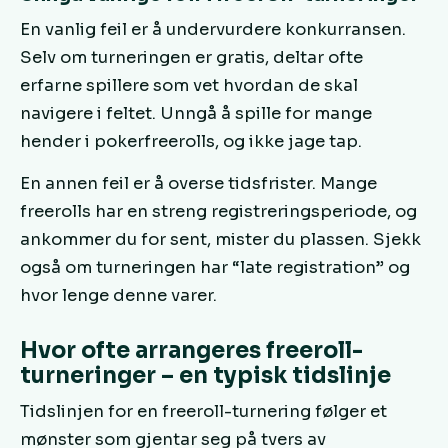
En vanlig feil er å undervurdere konkurransen.
Selv om turneringen er gratis, deltar ofte
erfarne spillere som vet hvordan de skal
navigere i feltet. Unngå å spille for mange
hender i pokerfreerolls, og ikke jage tap.
En annen feil er å overse tidsfrister. Mange
freerolls har en streng registreringsperiode, og
ankommer du for sent, mister du plassen. Sjekk
også om turneringen har “late registration” og
hvor lenge denne varer.
Hvor ofte arrangeres freeroll-
turneringer – en typisk tidslinje
Tidslinjen for en freeroll-turnering følger et
mønster som gjentar seg på tvers av