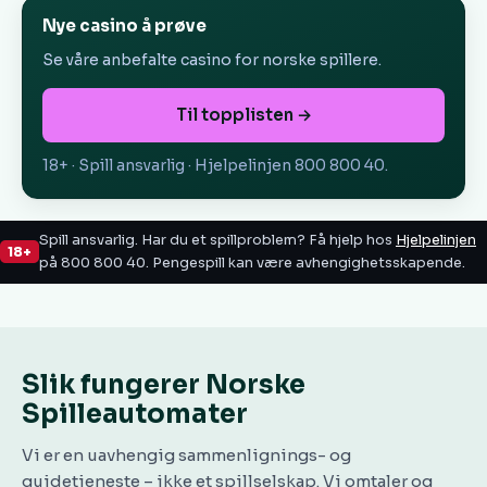
Nye casino å prøve
Se våre anbefalte casino for norske spillere.
Til topplisten →
18+ · Spill ansvarlig · Hjelpelinjen 800 800 40.
Spill ansvarlig. Har du et spillproblem? Få hjelp hos
Hjelpelinjen
18+
på 800 800 40. Pengespill kan være avhengighetsskapende.
Slik fungerer Norske
Spilleautomater
Vi er en uavhengig sammenlignings- og
guidetjeneste – ikke et spillselskap. Vi omtaler og