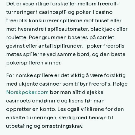
Det er vesentlige forskjeller mellom freeroll-
turneringer i casinospill og poker. I casino
freerolls konkurrerer spillerne mot huset eller
mot hverandre i spilleautomater, blackjack eller
roulette. Poengsummen baseres på samlet
gevinst eller antall spillrunder. I poker freerolls
møtes spillerne ved samme bord, og den beste
pokerspilleren vinner.
For norske spillere er det viktig å være forsiktig
med ukjente casinoer som tilbyr freerolls. Ifølge
Norskpoker.com
bør man alltid sjekke
casinoets omdømme og lisens før man
oppretter en konto. Les også vilkårene for den
enkelte turneringen, særlig med hensyn til
utbetaling og omsetningskrav.