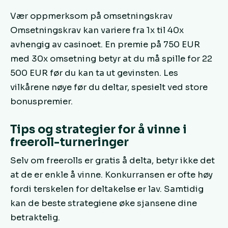
Vær oppmerksom på omsetningskrav
Omsetningskrav kan variere fra 1x til 40x
avhengig av casinoet. En premie på 750 EUR
med 30x omsetning betyr at du må spille for 22
500 EUR før du kan ta ut gevinsten. Les
vilkårene nøye før du deltar, spesielt ved store
bonuspremier.
Tips og strategier for å vinne i
freeroll-turneringer
Selv om freerolls er gratis å delta, betyr ikke det
at de er enkle å vinne. Konkurransen er ofte høy
fordi terskelen for deltakelse er lav. Samtidig
kan de beste strategiene øke sjansene dine
betraktelig.