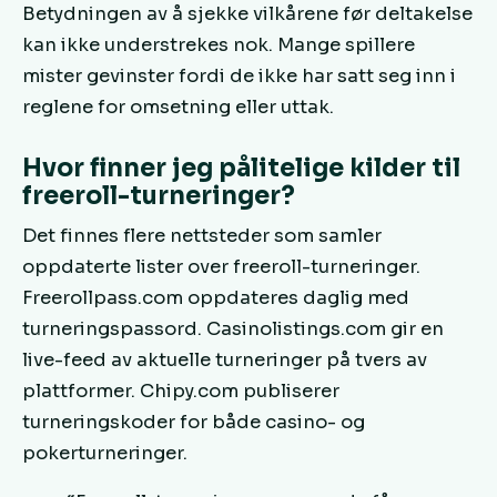
Betydningen av å sjekke vilkårene før deltakelse
kan ikke understrekes nok. Mange spillere
mister gevinster fordi de ikke har satt seg inn i
reglene for omsetning eller uttak.
Hvor finner jeg pålitelige kilder til
freeroll-turneringer?
Det finnes flere nettsteder som samler
oppdaterte lister over freeroll-turneringer.
Freerollpass.com oppdateres daglig med
turneringspassord. Casinolistings.com gir en
live-feed av aktuelle turneringer på tvers av
plattformer. Chipy.com publiserer
turneringskoder for både casino- og
pokerturneringer.