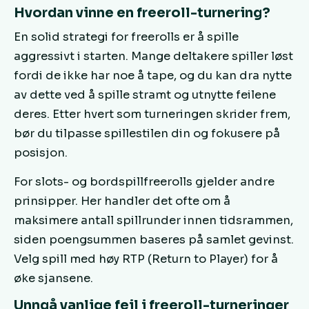
Hvordan vinne en freeroll-turnering?
En solid strategi for freerolls er å spille
aggressivt i starten. Mange deltakere spiller løst
fordi de ikke har noe å tape, og du kan dra nytte
av dette ved å spille stramt og utnytte feilene
deres. Etter hvert som turneringen skrider frem,
bør du tilpasse spillestilen din og fokusere på
posisjon.
For slots- og bordspillfreerolls gjelder andre
prinsipper. Her handler det ofte om å
maksimere antall spillrunder innen tidsrammen,
siden poengsummen baseres på samlet gevinst.
Velg spill med høy RTP (Return to Player) for å
øke sjansene.
Unngå vanlige feil i freeroll-turneringer