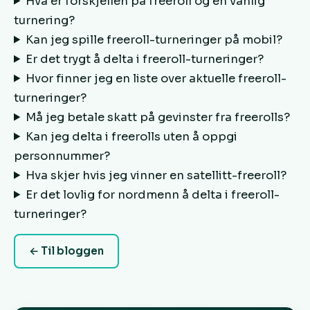
Hva er forskjellen på freeroll og en vanlig
turnering?
Kan jeg spille freeroll-turneringer på mobil?
Er det trygt å delta i freeroll-turneringer?
Hvor finner jeg en liste over aktuelle freeroll-
turneringer?
Må jeg betale skatt på gevinster fra freerolls?
Kan jeg delta i freerolls uten å oppgi
personnummer?
Hva skjer hvis jeg vinner en satellitt-freeroll?
Er det lovlig for nordmenn å delta i freeroll-
turneringer?
← Til bloggen