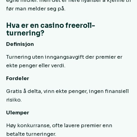
egne midler. men det er flere nyanser å kjenne til
før man melder seg på.
Hva er en casino freeroll-
turnering?
Definisjon
Turnering uten inngangsavgift der premier er
ekte penger eller verdi.
Fordeler
Gratis å delta, vinn ekte penger, ingen finansiell
risiko.
Ulemper
Høy konkurranse, ofte lavere premier enn
betalte turneringer.