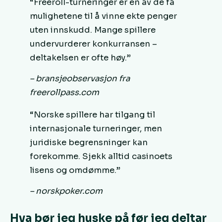
“Freeroll-turneringer er en av de få
mulighetene til å vinne ekte penger
uten innskudd. Mange spillere
undervurderer konkurransen –
deltakelsen er ofte høy.”
– bransjeobservasjon fra
freerollpass.com
“Norske spillere har tilgang til
internasjonale turneringer, men
juridiske begrensninger kan
forekomme. Sjekk alltid casinoets
lisens og omdømme.”
– norskpoker.com
Hva bør jeg huske på før jeg deltar