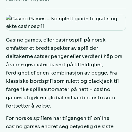
Casino games, eller casinospill på norsk,
omfatter et bredt spekter av spill der
deltakerne satser penger eller verdier i håp om
å vinne gevinster basert på tilfeldighet,
ferdighet eller en kombinasjon av begge. Fra
klassiske bordspill som rulett og blackjack til
fargerike spilleautomater på nett – casino
games utgjør en global milliardindustri som
fortsetter å vokse.
For norske spillere har tilgangen til online
casino games endret seg betydelig de siste