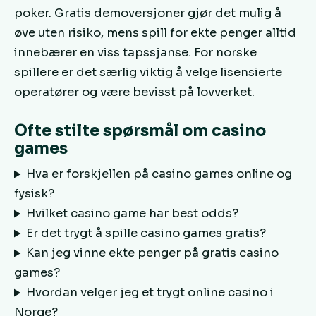
poker. Gratis demoversjoner gjør det mulig å
øve uten risiko, mens spill for ekte penger alltid
innebærer en viss tapssjanse. For norske
spillere er det særlig viktig å velge lisensierte
operatører og være bevisst på lovverket.
Ofte stilte spørsmål om casino
games
Hva er forskjellen på casino games online og
fysisk?
Hvilket casino game har best odds?
Er det trygt å spille casino games gratis?
Kan jeg vinne ekte penger på gratis casino
games?
Hvordan velger jeg et trygt online casino i
Norge?