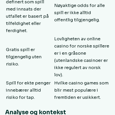
definert som spill
Nøyaktige odds for alle
med innsats der
spill er ikke alltid
utfallet er basert på
offentlig tilgjengelig.
tilfeldighet eller
ferdighet.
Lovligheten av online
casino for norske spillere
Gratis spill er
er i en gråsone
tilgjengelig uten
(utenlandske casinoer er
risiko.
ikke regulert av norsk
lov).
Spill for ekte penger
Hvilke casino games som
innebærer alltid
blir mest populære i
risiko for tap.
fremtiden er usikkert.
Analyse og kontekst