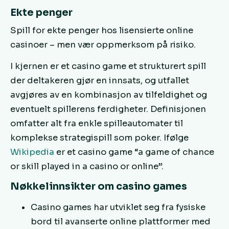
Ekte penger
Spill for ekte penger hos lisensierte online
casinoer – men vær oppmerksom på risiko.
I kjernen er et casino game et strukturert spill
der deltakeren gjør en innsats, og utfallet
avgjøres av en kombinasjon av tilfeldighet og
eventuelt spillerens ferdigheter. Definisjonen
omfatter alt fra enkle spilleautomater til
komplekse strategispill som poker. Ifølge
Wikipedia
er et casino game “a game of chance
or skill played in a casino or online”.
Nøkkelinnsikter om casino games
Casino games har utviklet seg fra fysiske
bord til avanserte online plattformer med