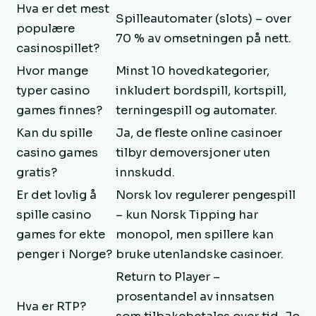
Hva er det mest
Spilleautomater (slots) – over
populære
70 % av omsetningen på nett.
casinospillet?
Hvor mange
Minst 10 hovedkategorier,
typer casino
inkludert bordspill, kortspill,
games finnes?
terningespill og automater.
Kan du spille
Ja, de fleste online casinoer
casino games
tilbyr demoversjoner uten
gratis?
innskudd.
Er det lovlig å
Norsk lov regulerer pengespill
spille casino
– kun Norsk Tipping har
games for ekte
monopol, men spillere kan
penger i Norge?
bruke utenlandske casinoer.
Return to Player –
prosentandel av innsatsen
Hva er RTP?