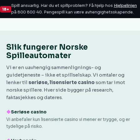
Spill ansvarlig. Har du et spillproblem? Få hjelp hos
Hjelpelinjen
18+
på 800 800 40. Pengespill kan være avhengighetsskapende.
Slik fungerer Norske
Spilleautomater
Vi er en uavhengig sammenlignings- og
guidetjeneste – ikke et spillselskap. Vi omtaler og
lenker til
seriøse, lisensierte casino
som tar imot
norske spillere. Hver side bygger på research,
faktasjekkes og dateres.
◆
Seriøse casino
Vi anbefaler kun lisensierte casino vi mener er trygge, og er
tydelige på risiko.