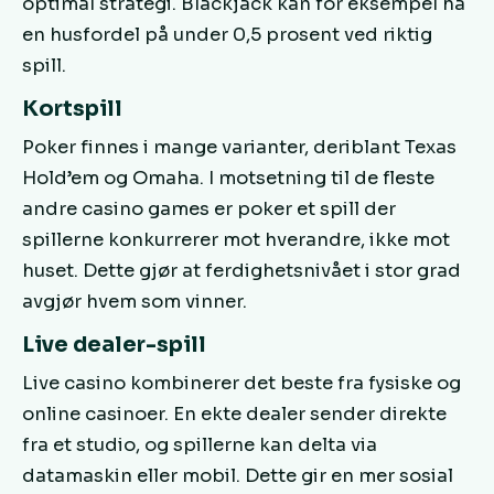
optimal strategi. Blackjack kan for eksempel ha
en husfordel på under 0,5 prosent ved riktig
spill.
Kortspill
Poker finnes i mange varianter, deriblant Texas
Hold’em og Omaha. I motsetning til de fleste
andre casino games er poker et spill der
spillerne konkurrerer mot hverandre, ikke mot
huset. Dette gjør at ferdighetsnivået i stor grad
avgjør hvem som vinner.
Live dealer-spill
Live casino kombinerer det beste fra fysiske og
online casinoer. En ekte dealer sender direkte
fra et studio, og spillerne kan delta via
datamaskin eller mobil. Dette gir en mer sosial