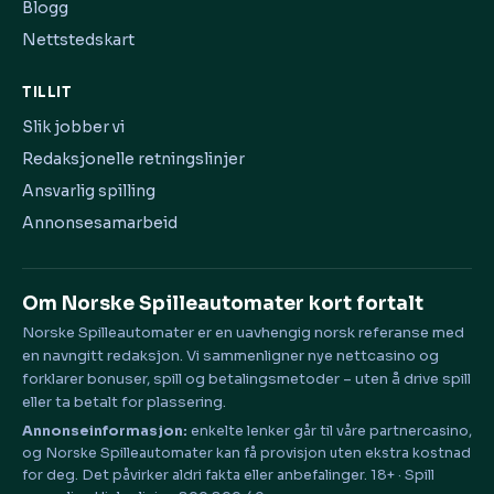
Blogg
Nettstedskart
TILLIT
Slik jobber vi
Redaksjonelle retningslinjer
Ansvarlig spilling
Annonsesamarbeid
Om Norske Spilleautomater kort fortalt
Norske Spilleautomater er en uavhengig norsk referanse med
en navngitt redaksjon. Vi sammenligner nye nettcasino og
forklarer bonuser, spill og betalingsmetoder – uten å drive spill
eller ta betalt for plassering.
Annonseinformasjon:
enkelte lenker går til våre partnercasino,
og Norske Spilleautomater kan få provisjon uten ekstra kostnad
for deg. Det påvirker aldri fakta eller anbefalinger. 18+ · Spill