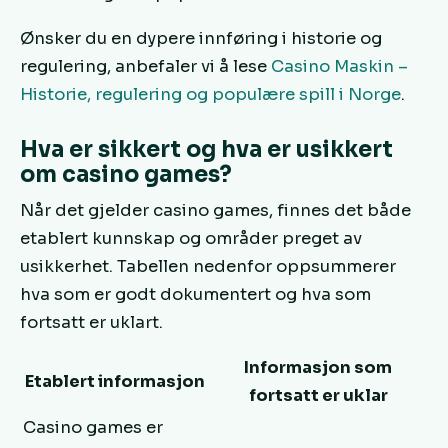
Ønsker du en dypere innføring i historie og
regulering, anbefaler vi å lese
Casino Maskin –
Historie, regulering og populære spill i Norge
.
Hva er sikkert og hva er usikkert
om casino games?
Når det gjelder casino games, finnes det både
etablert kunnskap og områder preget av
usikkerhet. Tabellen nedenfor oppsummerer
hva som er godt dokumentert og hva som
fortsatt er uklart.
Informasjon som
Etablert informasjon
fortsatt er uklar
Casino games er