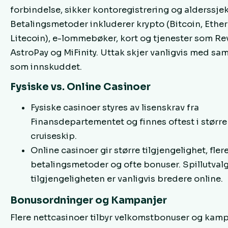
forbindelse, sikker kontoregistrering og alderssjek
Betalingsmetoder inkluderer krypto (Bitcoin, Ethe
Litecoin), e-lommebøker, kort og tjenester som Rev
AstroPay og MiFinity. Uttak skjer vanligvis med 
som innskuddet.
Fysiske vs. Online Casinoer
Fysiske casinoer styres av lisenskrav fra
Finansdepartementet og finnes oftest i større
cruiseskip.
Online casinoer gir større tilgjengelighet, fler
betalingsmetoder og ofte bonuser. Spillutval
tilgjengeligheten er vanligvis bredere online.
Bonusordninger og Kampanjer
Flere nettcasinoer tilbyr velkomstbonuser og kamp