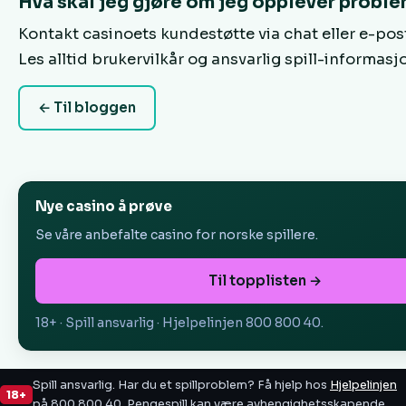
Hva skal jeg gjøre om jeg opplever probl
Kontakt casinoets kundestøtte via chat eller e-post
Les alltid brukervilkår og ansvarlig spill-informasj
← Til bloggen
Nye casino å prøve
Se våre anbefalte casino for norske spillere.
Til topplisten →
18+ · Spill ansvarlig · Hjelpelinjen 800 800 40.
Spill ansvarlig. Har du et spillproblem? Få hjelp hos
Hjelpelinjen
18+
på 800 800 40. Pengespill kan være avhengighetsskapende.