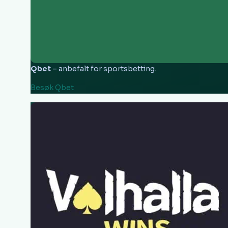
Qbet
– anbefalt for sportsbetting.
Besøk Qbet