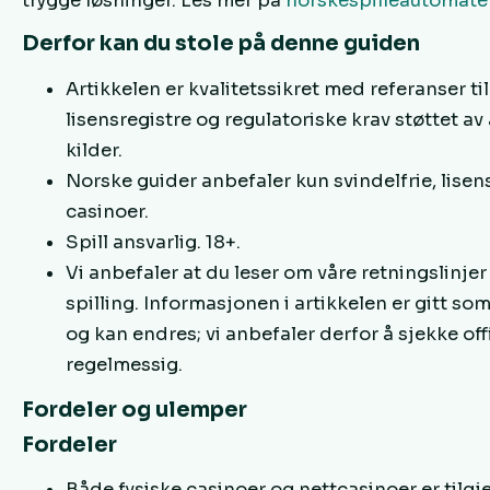
trygge løsninger. Les mer på
norskespilleautomate
Derfor kan du stole på denne guiden
Artikkelen er kvalitetssikret med referanser til 
lisensregistre og regulatoriske krav støttet av 
kilder.
Norske guider anbefaler kun svindelfrie, lisen
casinoer.
Spill ansvarlig. 18+.
Vi anbefaler at du leser om våre retningslinjer
spilling. Informasjonen i artikkelen er gitt so
og kan endres; vi anbefaler derfor å sjekke offi
regelmessig.
Fordeler og ulemper
Fordeler
Både fysiske casinoer og nettcasinoer er tilgj