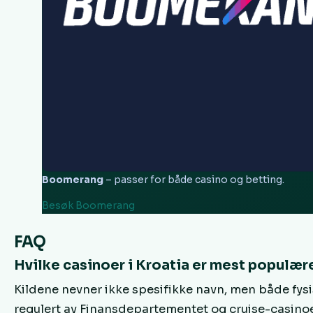
Boomerang
– passer for både casino og betting.
Besøk Boomerang
FAQ
Hvilke casinoer i Kroatia er mest populær
Kildene nevner ikke spesifikke navn, men både fys
regulert av Finansdepartementet og cruise-casino