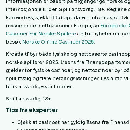
Informasjonen er basert på tilgjengelige norske o
internasjonale kilder. Spill ansvarlig. 18+. Reglene
kan endres, sjekk alltid oppdatert informasjon før sp
ressurser om nettcasinoer i Europa, se
Europeiske 
Casinoer For Norske Spillere
og for nyheter om nors
besøk
Norske Online Casinoer 2025
.
Kroatia tilbyr både fysiske og nettbaserte casinoo
norske spillere i 2025. Lisens fra Finansdepartemen
gjelder for fysiske casinoer, og nettcasinoer byr på
spillutvalg og flere betalingsløsninger. Les alltid v
bruk ansvarlige spillrutiner.
Spill ansvarlig. 18+.
Tips fra eksperter
Sjekk at casinoet har gyldig lisens fra Finan