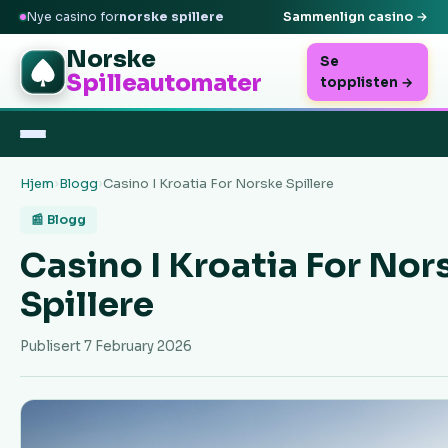
Nye casino for
norske spillere
Sammenlign casino →
Norske
Se
Spilleautomater
topplisten →
Hjem
›
Blogg
›
Casino I Kroatia For Norske Spillere
📰 Blogg
Casino I Kroatia For Nor
Spillere
Publisert 7 February 2026