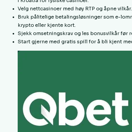
i Kroatia for fysiske casinoer.
Velg nettcasinoer med høy RTP og åpne vilkår.
Bruk pålitelige betalingsløsninger som e-lo
krypto eller kjente kort.
Sjekk omsetningskrav og les bonusvilkår før r
Start gjerne med gratis spill for å bli kjent me