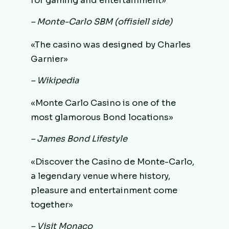
for gaming and entertainment»
– Monte-Carlo SBM (offisiell side)
«The casino was designed by Charles
Garnier»
– Wikipedia
«Monte Carlo Casino is one of the
most glamorous Bond locations»
– James Bond Lifestyle
«Discover the Casino de Monte-Carlo,
a legendary venue where history,
pleasure and entertainment come
together»
– Visit Monaco