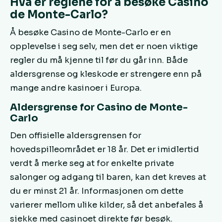
Hva er reglene for å besøke Casino
de Monte-Carlo?
Å besøke Casino de Monte-Carlo er en
opplevelse i seg selv, men det er noen viktige
regler du må kjenne til før du går inn. Både
aldersgrense og kleskode er strengere enn på
mange andre kasinoer i Europa.
Aldersgrense for Casino de Monte-
Carlo
Den offisielle aldersgrensen for
hovedspilleområdet er 18 år. Det er imidlertid
verdt å merke seg at for enkelte private
salonger og adgang til baren, kan det kreves at
du er minst 21 år. Informasjonen om dette
varierer mellom ulike kilder, så det anbefales å
sjekke med casinoet direkte før besøk.