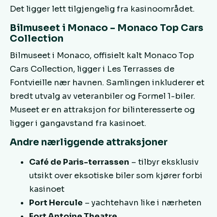
Det ligger lett tilgjengelig fra kasinoområdet.
Bilmuseet i Monaco – Monaco Top Cars
Collection
Bilmuseet i Monaco, offisielt kalt Monaco Top
Cars Collection, ligger i Les Terrasses de
Fontvieille nær havnen. Samlingen inkluderer et
bredt utvalg av veteranbiler og Formel 1-biler.
Museet er en attraksjon for bilinteresserte og
ligger i gangavstand fra kasinoet.
Andre nærliggende attraksjoner
Café de Paris-terrassen
– tilbyr eksklusiv
utsikt over eksotiske biler som kjører forbi
kasinoet
Port Hercule
– yachtehavn like i nærheten
Fort Antoine Theatre