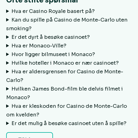
Ofte stilte spørsmål
Hva er Casino Royale basert på?
Kan du spille på Casino de Monte-Carlo uten
smoking?
Er det dyrt å besøke casinoet?
Hva er Monaco-Ville?
Hvor ligger bilmuseet i Monaco?
Hvilke hoteller i Monaco er nær casinoet?
Hva er aldersgrensen for Casino de Monte-
Carlo?
Hvilken James Bond-film ble delvis filmet i
Monaco?
Hva er kleskoden for Casino de Monte-Carlo
om kvelden?
Er det mulig å besøke casinoet uten å spille?