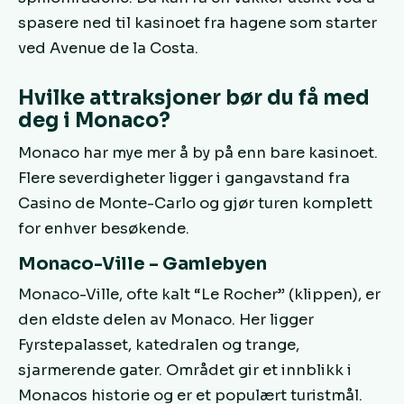
spasere ned til kasinoet fra hagene som starter
ved Avenue de la Costa.
Hvilke attraksjoner bør du få med
deg i Monaco?
Monaco har mye mer å by på enn bare kasinoet.
Flere severdigheter ligger i gangavstand fra
Casino de Monte-Carlo og gjør turen komplett
for enhver besøkende.
Monaco-Ville – Gamlebyen
Monaco-Ville, ofte kalt “Le Rocher” (klippen), er
den eldste delen av Monaco. Her ligger
Fyrstepalasset, katedralen og trange,
sjarmerende gater. Området gir et innblikk i
Monacos historie og er et populært turistmål.