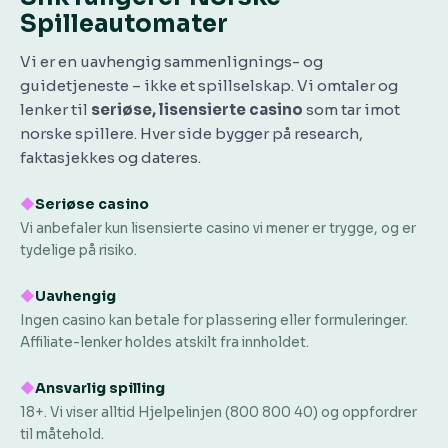
Spilleautomater
Vi er en uavhengig sammenlignings- og
guidetjeneste – ikke et spillselskap. Vi omtaler og
lenker til
seriøse, lisensierte casino
som tar imot
norske spillere. Hver side bygger på research,
faktasjekkes og dateres.
◆
Seriøse casino
Vi anbefaler kun lisensierte casino vi mener er trygge, og er
tydelige på risiko.
◆
Uavhengig
Ingen casino kan betale for plassering eller formuleringer.
Affiliate-lenker holdes atskilt fra innholdet.
◆
Ansvarlig spilling
18+. Vi viser alltid Hjelpelinjen (800 800 40) og oppfordrer
til måtehold.