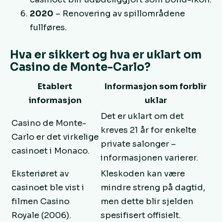
2020
– Renovering av spillområdene
fullføres.
Hva er sikkert og hva er uklart om
Casino de Monte-Carlo?
Etablert
Informasjon som forblir
informasjon
uklar
Det er uklart om det
Casino de Monte-
kreves 21 år for enkelte
Carlo er det virkelige
private salonger –
casinoet i Monaco.
informasjonen varierer.
Eksteriøret av
Kleskoden kan være
casinoet ble vist i
mindre streng på dagtid,
filmen Casino
men dette blir sjelden
Royale (2006).
spesifisert offisielt.