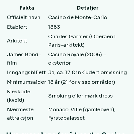
Fakta
Detaljer
Offisielt navn
Casino de Monte-Carlo
Etablert
1863
Charles Garnier (Operaen i
Arkitekt
Paris-arkitekt)
James Bond-
Casino Royale (2006) –
film
eksteriør
Inngangsbillett
Ja, ca. 17 € inkludert omvisning
Minimumsalder
18 år (21 for visse områder)
Kleskode
Smoking eller mørk dress
(kveld)
Nærmeste
Monaco-Ville (gamlebyen),
attraksjon
Fyrstepalasset