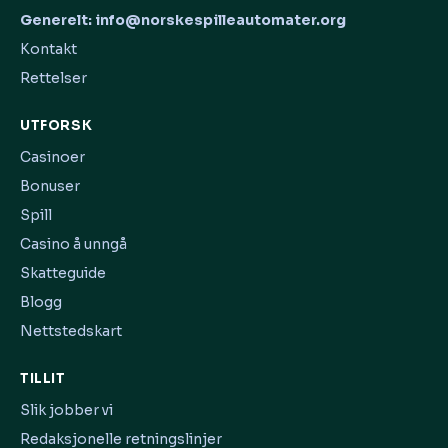
Generelt: info@norskespilleautomater.org
Kontakt
Rettelser
UTFORSK
Casinoer
Bonuser
Spill
Casino å unngå
Skatteguide
Blogg
Nettstedskart
TILLIT
Slik jobber vi
Redaksjonelle retningslinjer