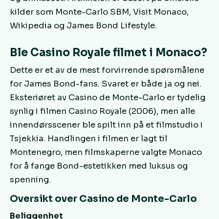
kilder som Monte-Carlo SBM, Visit Monaco,
Wikipedia og James Bond Lifestyle.
Ble Casino Royale filmet i Monaco?
Dette er et av de mest forvirrende spørsmålene
for James Bond-fans. Svaret er både ja og nei.
Eksteriøret av Casino de Monte-Carlo er tydelig
synlig i filmen Casino Royale (2006), men alle
innendørsscener ble spilt inn på et filmstudio i
Tsjekkia. Handlingen i filmen er lagt til
Montenegro, men filmskaperne valgte Monaco
for å fange Bond-estetikken med luksus og
spenning.
Oversikt over Casino de Monte-Carlo
Beliggenhet