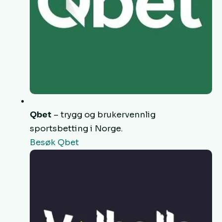
Qbet
– trygg og brukervennlig
sportsbetting i Norge.
Besøk Qbet