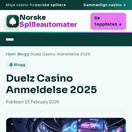
Nye casino for
norske spillere
Sammenlign casino →
Norske
Se
Spilleautomater
topplisten →
Hjem
›
Blogg
›
Duelz Casino Anmeldelse 2025
📰 Blogg
Duelz Casino
Anmeldelse 2025
Publisert 23 February 2026