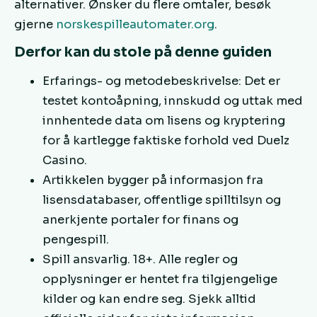
alternativer. Ønsker du flere omtaler, besøk
gjerne
norskespilleautomater.org
.
Derfor kan du stole på denne guiden
Erfarings- og metodebeskrivelse: Det er
testet kontoåpning, innskudd og uttak med
innhentede data om lisens og kryptering
for å kartlegge faktiske forhold ved Duelz
Casino.
Artikkelen bygger på informasjon fra
lisensdatabaser, offentlige spilltilsyn og
anerkjente portaler for finans og
pengespill.
Spill ansvarlig. 18+. Alle regler og
opplysninger er hentet fra tilgjengelige
kilder og kan endre seg. Sjekk alltid