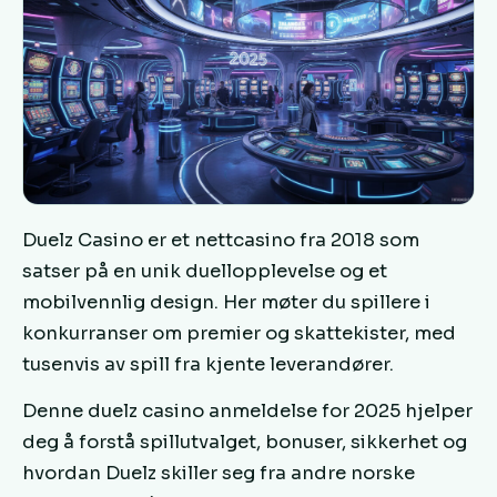
Duelz Casino er et nettcasino fra 2018 som
satser på en unik duellopplevelse og et
mobilvennlig design. Her møter du spillere i
konkurranser om premier og skattekister, med
tusenvis av spill fra kjente leverandører.
Denne duelz casino anmeldelse for 2025 hjelper
deg å forstå spillutvalget, bonuser, sikkerhet og
hvordan Duelz skiller seg fra andre norske