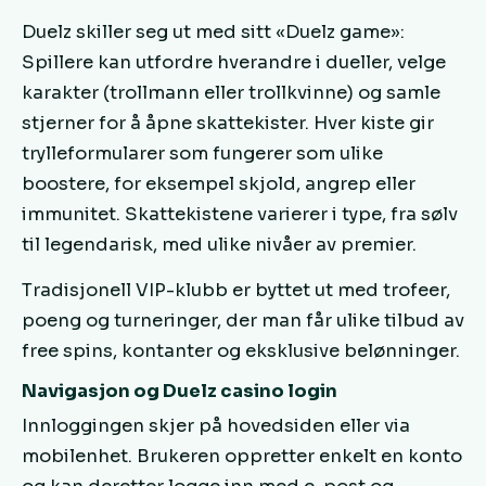
Duelz skiller seg ut med sitt «Duelz game»:
Spillere kan utfordre hverandre i dueller, velge
karakter (trollmann eller trollkvinne) og samle
stjerner for å åpne skattekister. Hver kiste gir
trylleformularer som fungerer som ulike
boostere, for eksempel skjold, angrep eller
immunitet. Skattekistene varierer i type, fra sølv
til legendarisk, med ulike nivåer av premier.
Tradisjonell VIP-klubb er byttet ut med trofeer,
poeng og turneringer, der man får ulike tilbud av
free spins, kontanter og eksklusive belønninger.
Navigasjon og Duelz casino login
Innloggingen skjer på hovedsiden eller via
mobilenhet. Brukeren oppretter enkelt en konto