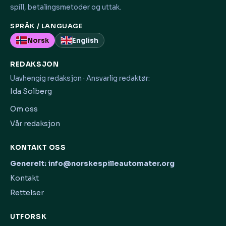
spill, betalingsmetoder og uttak.
SPRÅK / LANGUAGE
Norsk
English
REDAKSJON
Uavhengig redaksjon · Ansvarlig redaktør:
Ida Solberg
Om oss
Vår redaksjon
KONTAKT OSS
Generelt: info@norskespilleautomater.org
Kontakt
Rettelser
UTFORSK