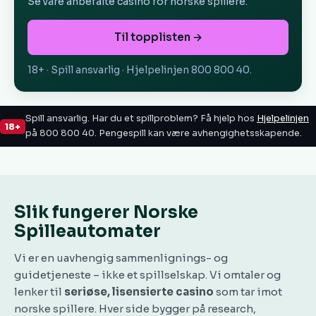
Se våre anbefalte casino for norske spillere.
Til topplisten →
18+ · Spill ansvarlig · Hjelpelinjen 800 800 40.
Spill ansvarlig. Har du et spillproblem? Få hjelp hos
Hjelpelinjen
18+
på 800 800 40. Pengespill kan være avhengighetsskapende.
Slik fungerer Norske
Spilleautomater
Vi er en uavhengig sammenlignings- og
guidetjeneste – ikke et spillselskap. Vi omtaler og
lenker til
seriøse, lisensierte casino
som tar imot
norske spillere. Hver side bygger på research,