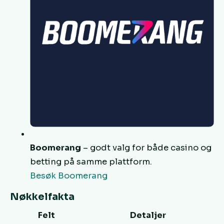
Boomerang
– godt valg for både casino og
betting på samme plattform.
Besøk Boomerang
Nøkkelfakta
Felt
Detaljer