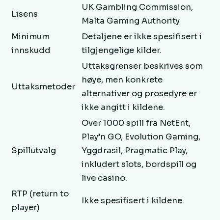
UK Gambling Commission,
Lisens
Malta Gaming Authority
Minimum
Detaljene er ikke spesifisert i
innskudd
tilgjengelige kilder.
Uttaksgrenser beskrives som
høye, men konkrete
Uttaksmetoder
alternativer og prosedyre er
ikke angitt i kildene.
Over 1000 spill fra NetEnt,
Play’n GO, Evolution Gaming,
Spillutvalg
Yggdrasil, Pragmatic Play,
inkludert slots, bordspill og
live casino.
RTP (return to
Ikke spesifisert i kildene.
player)