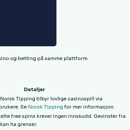
sino og betting på samme plattform.
Detaljer
orsk Tipping tilbyr lovlige casinospill via
brukere. Se
Norsk Tipping
for mer informasjon.
elte free spins krever ingen innskudd. Gevinster fra
kan ha grenser.