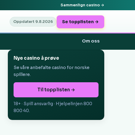
Sammenlign casino →
Se topplisten →
Oppdatert 9.8.2026
Om oss
Nye casino å prøve
Se våre anbefalte casino for norske
spillere.
Til topplisten →
18+ · Spill ansvarlig · Hjelpelinjen 800
800 40.