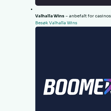
Valhalla Wins
– anbefalt for casinos
Besøk Valhalla Wins