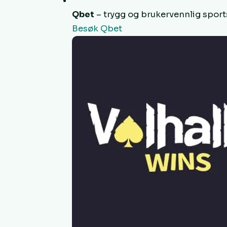
Qbet
– trygg og brukervennlig sport
Besøk Qbet