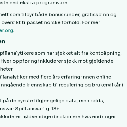
 laste ned ekstra programvare.
 nett som tilbyr både bonusrunder, gratisspinn og
n oversikt tilpasset norske forhold. For mer
er.org
.
en
 spillanalytikere som har sjekket alt fra kontoåpning,
 Hver oppføring inkluderer sjekk mot gjeldende
heter.
illanalytiker med flere års erfaring innen online
nngående kjennskap til regulering og brukervilkår i
rt på de nyeste tilgjengelige data, men odds,
svar: Spill ansvarlig. 18+.
inkluderer nødvendige disclaimere hvis endringer