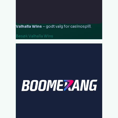
Valhalla Wins
– godt valg for casinospill.
Besøk Valhalla Wins