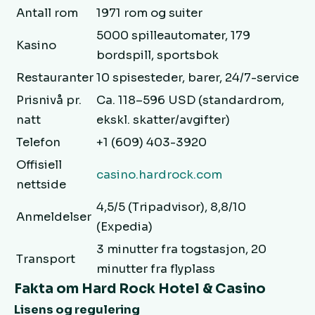
Antall rom
1971 rom og suiter
5000 spilleautomater, 179
Kasino
bordspill, sportsbok
Restauranter
10 spisesteder, barer, 24/7-service
Prisnivå pr.
Ca. 118–596 USD (standardrom,
natt
ekskl. skatter/avgifter)
Telefon
+1 (609) 403-3920
Offisiell
casino.hardrock.com
nettside
4,5/5 (Tripadvisor), 8,8/10
Anmeldelser
(Expedia)
3 minutter fra togstasjon, 20
Transport
minutter fra flyplass
Fakta om Hard Rock Hotel & Casino
Lisens og regulering