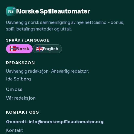
Norske Spilleautomater
Uavhengig norsk sammenligning av nye nettcasino – bonus,
spill, betalingsmetoder og uttak.
SPRÅK / LANGUAGE
Norsk
English
REDAKSJON
Uavhengig redaksjon · Ansvarlig redaktør:
Ida Solberg
Om oss
Vår redaksjon
KONTAKT OSS
Generelt: info@norskespilleautomater.org
Kontakt