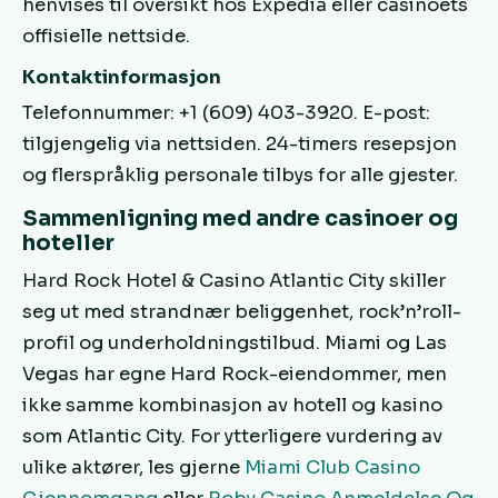
henvises til oversikt hos Expedia eller casinoets
offisielle nettside.
Kontaktinformasjon
Telefonnummer: +1 (609) 403-3920. E-post:
tilgjengelig via nettsiden. 24-timers resepsjon
og flerspråklig personale tilbys for alle gjester.
Sammenligning med andre casinoer og
hoteller
Hard Rock Hotel & Casino Atlantic City skiller
seg ut med strandnær beliggenhet, rock’n’roll-
profil og underholdningstilbud. Miami og Las
Vegas har egne Hard Rock-eiendommer, men
ikke samme kombinasjon av hotell og kasino
som Atlantic City. For ytterligere vurdering av
ulike aktører, les gjerne
Miami Club Casino