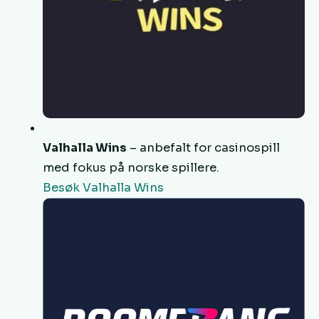
Valhalla Wins
– anbefalt for casinospill
med fokus på norske spillere.
Besøk Valhalla Wins