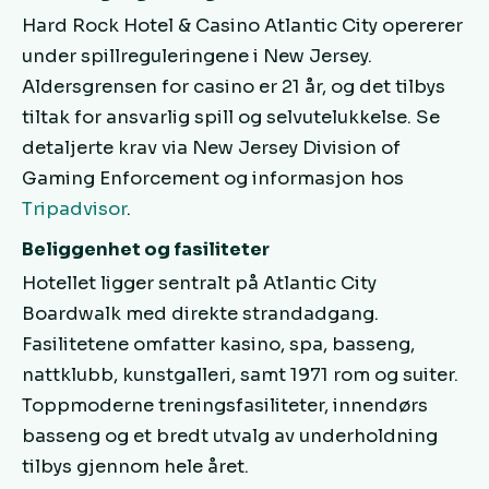
Hard Rock Hotel & Casino Atlantic City opererer
under spillreguleringene i New Jersey.
Aldersgrensen for casino er 21 år, og det tilbys
tiltak for ansvarlig spill og selvutelukkelse. Se
detaljerte krav via New Jersey Division of
Gaming Enforcement og informasjon hos
Tripadvisor
.
Beliggenhet og fasiliteter
Hotellet ligger sentralt på Atlantic City
Boardwalk med direkte strandadgang.
Fasilitetene omfatter kasino, spa, basseng,
nattklubb, kunstgalleri, samt 1971 rom og suiter.
Toppmoderne treningsfasiliteter, innendørs
basseng og et bredt utvalg av underholdning
tilbys gjennom hele året.