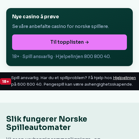
Nye casino å prøve
Se våre anbefalte casino for norske spillere.
Til topplisten →
18+ · Spill ansvarlig · Hjelpelinjen 800 800 40.
Spill ansvarlig. Har du et spillproblem? Få hjelp hos
Hjelpelinjen
18+
på 800 800 40. Pengespill kan være avhengighetsskapende.
Slik fungerer Norske
Spilleautomater