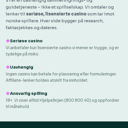
Vi er en uavhengig sammenlignings- og
guidetjeneste – ikke et spillselskap. Vi omtaler og
lenker til
seriøse, lisensierte casino
som tar imot
norske spillere. Hver side bygger på research,
faktasjekkes og dateres.
◆
Seriøse casino
Vi anbefaler kun lisensierte casino vi mener er trygge, og er
tydelige på risiko.
◆
Uavhengig
Ingen casino kan betale for plassering eller formuleringer.
Affiliate-lenker holdes atskilt fra innholdet.
◆
Ansvarlig spilling
18+. Vi viser alltid Hjelpelinjen (800 800 40) og oppfordrer
til måtehold.