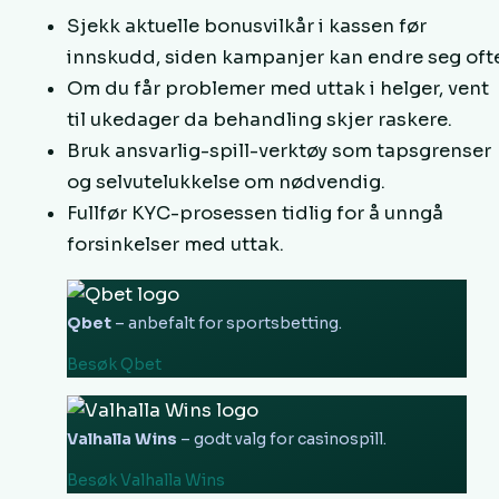
Sjekk aktuelle bonusvilkår i kassen før
innskudd, siden kampanjer kan endre seg oft
Om du får problemer med uttak i helger, vent
til ukedager da behandling skjer raskere.
Bruk ansvarlig-spill-verktøy som tapsgrenser
og selvutelukkelse om nødvendig.
Fullfør KYC-prosessen tidlig for å unngå
forsinkelser med uttak.
Qbet
– anbefalt for sportsbetting.
Besøk Qbet
Valhalla Wins
– godt valg for casinospill.
Besøk Valhalla Wins