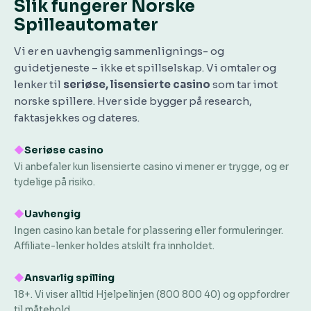
Slik fungerer Norske
Spilleautomater
Vi er en uavhengig sammenlignings- og
guidetjeneste – ikke et spillselskap. Vi omtaler og
lenker til
seriøse, lisensierte casino
som tar imot
norske spillere. Hver side bygger på research,
faktasjekkes og dateres.
◆
Seriøse casino
Vi anbefaler kun lisensierte casino vi mener er trygge, og er
tydelige på risiko.
◆
Uavhengig
Ingen casino kan betale for plassering eller formuleringer.
Affiliate-lenker holdes atskilt fra innholdet.
◆
Ansvarlig spilling
18+. Vi viser alltid Hjelpelinjen (800 800 40) og oppfordrer
til måtehold.