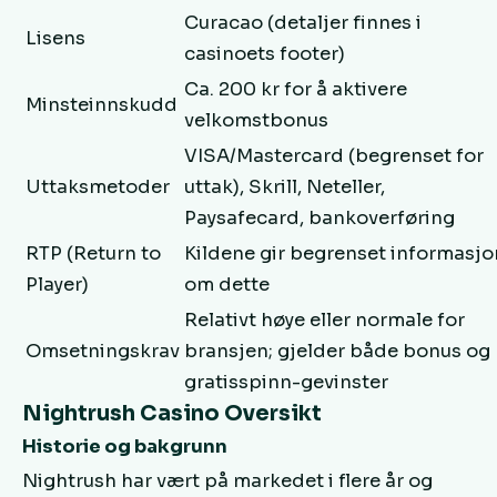
Curacao (detaljer finnes i
Lisens
casinoets footer)
Ca. 200 kr for å aktivere
Minsteinnskudd
velkomstbonus
VISA/Mastercard (begrenset for
Uttaksmetoder
uttak), Skrill, Neteller,
Paysafecard, bankoverføring
RTP (Return to
Kildene gir begrenset informasjo
Player)
om dette
Relativt høye eller normale for
Omsetningskrav
bransjen; gjelder både bonus og
gratisspinn-gevinster
Nightrush Casino Oversikt
Historie og bakgrunn
Nightrush har vært på markedet i flere år og