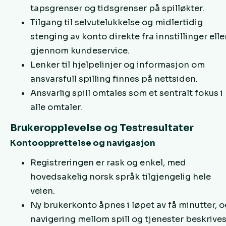
tapsgrenser og tidsgrenser på spilløkter.
Tilgang til selvutelukkelse og midlertidig
stenging av konto direkte fra innstillinger elle
gjennom kundeservice.
Lenker til hjelpelinjer og informasjon om
ansvarsfull spilling finnes på nettsiden.
Ansvarlig spill omtales som et sentralt fokus i
alle omtaler.
Brukeropplevelse og Testresultater
Kontoopprettelse og navigasjon
Registreringen er rask og enkel, med
hovedsakelig norsk språk tilgjengelig hele
veien.
Ny brukerkonto åpnes i løpet av få minutter, o
navigering mellom spill og tjenester beskrive