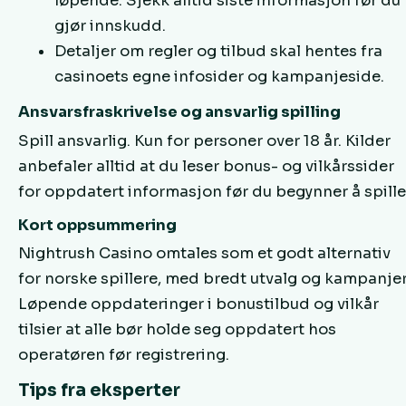
løpende. Sjekk alltid siste informasjon før du
gjør innskudd.
Detaljer om regler og tilbud skal hentes fra
casinoets egne infosider og kampanjeside.
Ansvarsfraskrivelse og ansvarlig spilling
Spill ansvarlig. Kun for personer over 18 år. Kilder
anbefaler alltid at du leser bonus- og vilkårssider
for oppdatert informasjon før du begynner å spille
Kort oppsummering
Nightrush Casino omtales som et godt alternativ
for norske spillere, med bredt utvalg og kampanjer
Løpende oppdateringer i bonustilbud og vilkår
tilsier at alle bør holde seg oppdatert hos
operatøren før registrering.
Tips fra eksperter