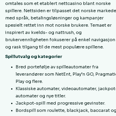
omtales som et etablert nettcasino blant norske
spillere. Nettsiden er tilpasset det norske markede
med språk, betalingsløsninger og kampanjer
spesielt rettet inn mot norske brukere. Temaet er
inspirert av kvelds- og nattrush, og
brukervennligheten fokuserer på enkel navigasjon
og rask tilgang til de mest populære spillene.
Spillutvalg og kategorier
Bred portefølje av spilleautomater fra
leverandører som NetEnt, Play’n GO, Pragmati
Play og flere.
Klassiske automater, videoautomater, jackpot
automater og nye titler.
Jackpot-spill med progressive gevinster.
Bordspill som roulette, blackjack, baccarat o