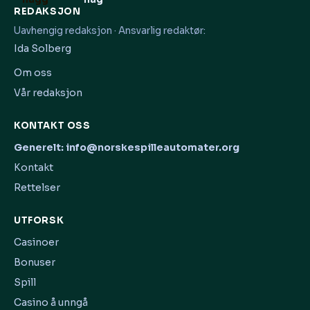
REDAKSJON
Uavhengig redaksjon · Ansvarlig redaktør:
Ida Solberg
Om oss
Vår redaksjon
KONTAKT OSS
Generelt: info@norskespilleautomater.org
Kontakt
Rettelser
UTFORSK
Casinoer
Bonuser
Spill
Casino å unngå