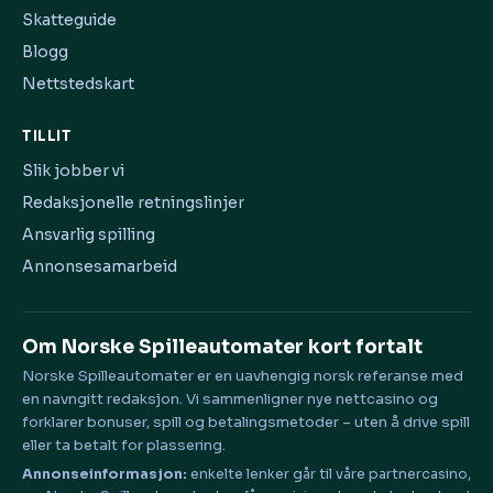
Skatteguide
Blogg
Nettstedskart
TILLIT
Slik jobber vi
Redaksjonelle retningslinjer
Ansvarlig spilling
Annonsesamarbeid
Om Norske Spilleautomater kort fortalt
Norske Spilleautomater er en uavhengig norsk referanse med
en navngitt redaksjon. Vi sammenligner nye nettcasino og
forklarer bonuser, spill og betalingsmetoder – uten å drive spill
eller ta betalt for plassering.
Annonseinformasjon:
enkelte lenker går til våre partnercasino,