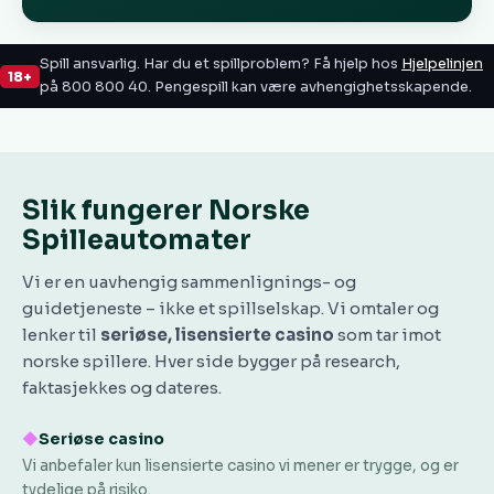
Spill ansvarlig. Har du et spillproblem? Få hjelp hos
Hjelpelinjen
18+
på 800 800 40. Pengespill kan være avhengighetsskapende.
Slik fungerer Norske
Spilleautomater
Vi er en uavhengig sammenlignings- og
guidetjeneste – ikke et spillselskap. Vi omtaler og
lenker til
seriøse, lisensierte casino
som tar imot
norske spillere. Hver side bygger på research,
faktasjekkes og dateres.
◆
Seriøse casino
Vi anbefaler kun lisensierte casino vi mener er trygge, og er
tydelige på risiko.