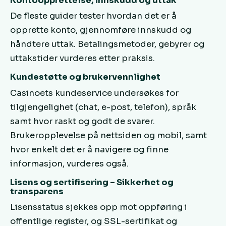
Kontoopprettelse, innskudd og uttak
De fleste guider tester hvordan det er å
opprette konto, gjennomføre innskudd og
håndtere uttak. Betalingsmetoder, gebyrer og
uttakstider vurderes etter praksis.
Kundestøtte og brukervennlighet
Casinoets kundeservice undersøkes for
tilgjengelighet (chat, e-post, telefon), språk
samt hvor raskt og godt de svarer.
Brukeropplevelse på nettsiden og mobil, samt
hvor enkelt det er å navigere og finne
informasjon, vurderes også.
Lisens og sertifisering – Sikkerhet og
transparens
Lisensstatus sjekkes opp mot oppføring i
offentlige register, og SSL-sertifikat og