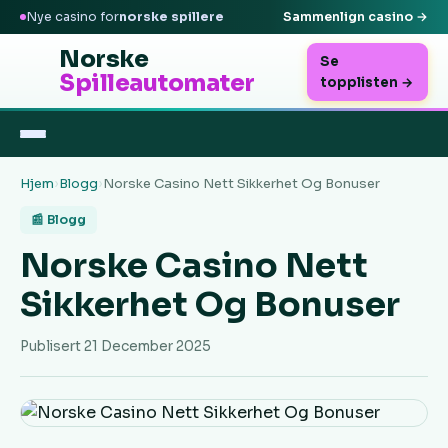
Nye casino for
norske spillere
Sammenlign casino →
Norske
Se
Spilleautomater
topplisten →
Hjem
›
Blogg
›
Norske Casino Nett Sikkerhet Og Bonuser
📰 Blogg
Norske Casino Nett
Sikkerhet Og Bonuser
Publisert 21 December 2025