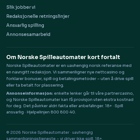
Slik jobber vi
Redaksjonelle retningslinjer
Ansvarlig spilling
Annonsesamarbeid
Om Norske Spilleautomater kort fortalt
Norske Spilleautomater er en uavhengig norsk referanse med
en navngitt redaksjon. Vi sammenligner nye nettcasino og
forklarer bonuser, spill og betalingsmetoder – uten å drive spill
eller ta betalt for plassering.
Annonseinformasjon:
enkelte lenker går til våre partnercasino,
og Norske Spilleautomater kan få provisjon uten ekstra kostnad
for deg. Det påvirker aldri fakta eller anbefalinger. 18+ · Spill
ansvarlig · Hjelpelinjen 800 800 40.
© 2026 Norske Spilleautomater · uavhengig
sammenligningstjeneste – vi driver ikke spill. 18+.