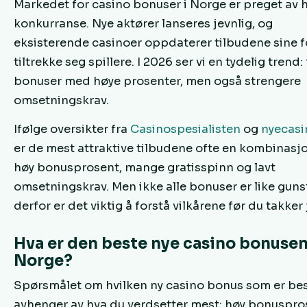
Markedet for casino bonuser i Norge er preget av 
konkurranse. Nye aktører lanseres jevnlig, og
eksisterende casinoer oppdaterer tilbudene sine f
tiltrekke seg spillere. I 2026 ser vi en tydelig trend: 
bonuser med høye prosenter, men også strengere
omsetningskrav.
Ifølge oversikter fra
Casinospesialisten
og
nyecasi
er de mest attraktive tilbudene ofte en kombinasj
høy bonusprosent, mange gratisspinn og lavt
omsetningskrav. Men ikke alle bonuser er like guns
derfor er det viktig å forstå vilkårene før du takker 
Hva er den beste nye casino bonusen
Norge?
Spørsmålet om hvilken ny casino bonus som er bes
avhenger av hva du verdsetter mest: høy bonuspro