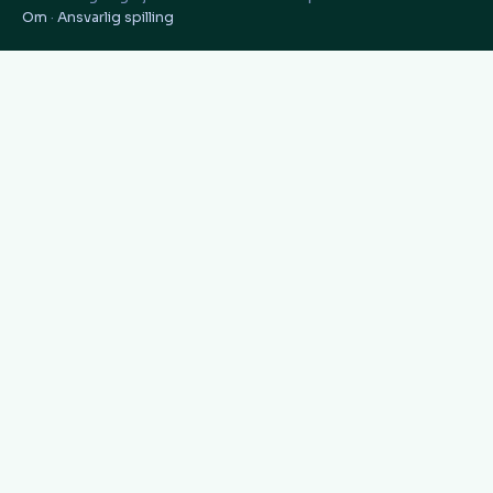
Om
·
Ansvarlig spilling