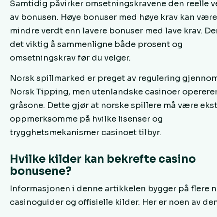
Samtidig påvirker omsetningskravene den reelle v
av bonusen. Høye bonuser med høye krav kan være
mindre verdt enn lavere bonuser med lave krav. Der
det viktig å sammenligne både prosent og
omsetningskrav før du velger.
Norsk spillmarked er preget av regulering gjenno
Norsk Tipping, men utenlandske casinoer opererer
gråsone. Dette gjør at norske spillere må være eks
oppmerksomme på hvilke lisenser og
trygghetsmekanismer casinoet tilbyr.
Hvilke kilder kan bekrefte casino
bonusene?
Informasjonen i denne artikkelen bygger på flere 
casinoguider og offisielle kilder. Her er noen av de