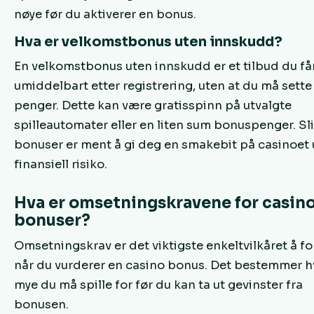
nøye før du aktiverer en bonus.
Hva er velkomstbonus uten innskudd?
En velkomstbonus uten innskudd er et tilbud du få
umiddelbart etter registrering, uten at du må sette
penger. Dette kan være gratisspinn på utvalgte
spilleautomater eller en liten sum bonuspenger. Sl
bonuser er ment å gi deg en smakebit på casinoet
finansiell risiko.
Hva er omsetningskravene for casin
bonuser?
Omsetningskrav er det viktigste enkeltvilkåret å fo
når du vurderer en casino bonus. Det bestemmer h
mye du må spille for før du kan ta ut gevinster fra
bonusen.