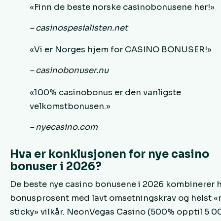
«Finn de beste norske casinobonusene her!»
– casinospesialisten.net
«Vi er Norges hjem for CASINO BONUSER!»
– casinobonuser.nu
«100% casinobonus er den vanligste
velkomstbonusen.»
– nyecasino.com
Hva er konklusjonen for nye casino
bonuser i 2026?
De beste nye casino bonusene i 2026 kombinerer 
bonusprosent med lavt omsetningskrav og helst «
sticky» vilkår. NeonVegas Casino (500% opptil 5 00