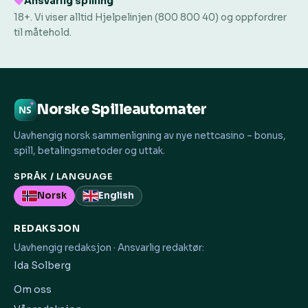
◆
Ansvarlig spilling
18+. Vi viser alltid Hjelpelinjen (800 800 40) og oppfordrer
til måtehold.
Norske Spilleautomater
Uavhengig norsk sammenligning av nye nettcasino – bonus,
spill, betalingsmetoder og uttak.
SPRÅK / LANGUAGE
Norsk
English
REDAKSJON
Uavhengig redaksjon · Ansvarlig redaktør:
Ida Solberg
Om oss