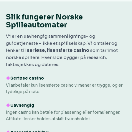
Slik fungerer Norske
Spilleautomater
Vi er en uavhengig sammenlignings- og
guidetjeneste – ikke et spillselskap. Vi omtaler og
lenker til
seriøse, lisensierte casino
som tar imot
norske spillere. Hver side bygger på research,
faktasjekkes og dateres.
◆
Seriøse casino
Vi anbefaler kun lisensierte casino vi mener er trygge, og er
tydelige på risiko.
◆
Uavhengig
Ingen casino kan betale for plassering eller formuleringer.
Affiliate-lenker holdes atskilt fra innholdet.