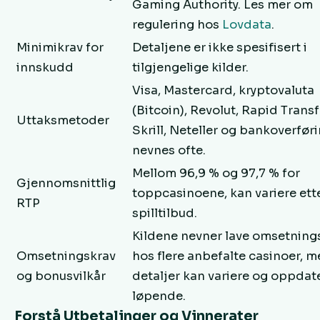
Gaming Authority. Les mer om
regulering hos
Lovdata
.
Minimikrav for
Detaljene er ikke spesifisert i
innskudd
tilgjengelige kilder.
Visa, Mastercard, kryptovaluta
(Bitcoin), Revolut, Rapid Transf
Uttaksmetoder
Skrill, Neteller og bankoverfør
nevnes ofte.
Mellom 96,9 % og 97,7 % for
Gjennomsnittlig
toppcasinoene, kan variere ett
RTP
spilltilbud.
Kildene nevner lave omsetning
Omsetningskrav
hos flere anbefalte casinoer, 
og bonusvilkår
detaljer kan variere og oppdat
løpende.
Forstå Utbetalinger og Vinnerater