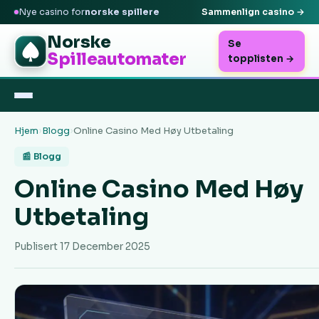
Nye casino for
norske spillere
Sammenlign casino →
Norske
Se
Spilleautomater
topplisten →
Hjem
›
Blogg
›
Online Casino Med Høy Utbetaling
📰 Blogg
Online Casino Med Høy
Utbetaling
Publisert 17 December 2025