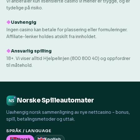
Vi anbefaler kun lisensierte casino vi mener er trygge, og er
tydelige på risiko.
◆
Uavhengig
Ingen casino kan betale for plassering eller formuleringer.
Affiliate-lenker holdes atskilt fra innholdet.
◆
Ansvarlig spilling
18+. Vi viser alltid Hjelpelinjen (800 800 40) og oppfordrer
til måtehold.
Norske Spilleautomater
Uavhengig norsk sammenligning av nye nettcasino – bonus,
spill, betalingsmetoder og uttak.
SPRÅK / LANGUAGE
Norsk
English