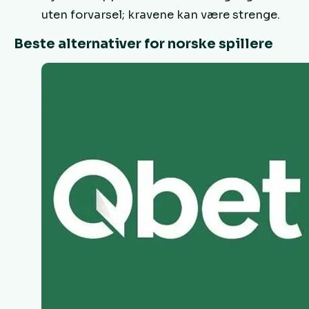
uten forvarsel; kravene kan være strenge.
Beste alternativer for norske spillere