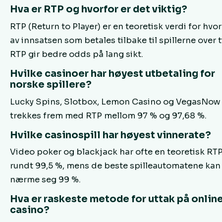
Hva er RTP og hvorfor er det viktig?
RTP (Return to Player) er en teoretisk verdi for hvo
av innsatsen som betales tilbake til spillerne over t
RTP gir bedre odds på lang sikt.
Hvilke casinoer har høyest utbetaling for
norske spillere?
Lucky Spins, Slotbox, Lemon Casino og VegasNow
trekkes frem med RTP mellom 97 % og 97,68 %.
Hvilke casinospill har høyest vinnerate?
Video poker og blackjack har ofte en teoretisk RT
rundt 99,5 %, mens de beste spilleautomatene kan
nærme seg 99 %.
Hva er raskeste metode for uttak på onlin
casino?