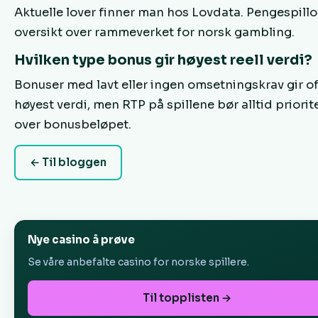
Aktuelle lover finner man hos Lovdata. Pengespillo
oversikt over rammeverket for norsk gambling.
Hvilken type bonus gir høyest reell verdi?
Bonuser med lavt eller ingen omsetningskrav gir o
høyest verdi, men RTP på spillene bør alltid priorit
over bonusbeløpet.
← Til bloggen
Nye casino å prøve
Se våre anbefalte casino for norske spillere.
Til topplisten →