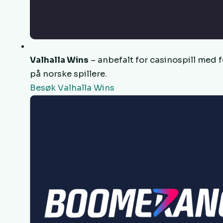
Valhalla Wins
– anbefalt for casinospill med 
på norske spillere.
Besøk Valhalla Wins