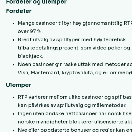
Fordeler og ulemper
Fordeler
Mange casinoer tilbyr høy gjennomsnittlig RTP
over 97 %.
Bredt utvalg av spilltyper med høy teoretisk
tilbakebetalingsprosent, som video poker og
blackjack.
Noen casinoer gir raske uttak med metoder 
Visa, Mastercard, kryptovaluta, og e-lommebø
Ulemper
RTP varierer mellom ulike casinoer og spillbas
kan påvirkes av spillutvalg og målemetoder.
Ingen utenlandske nettcasinoer har norsk lise
norske myndigheter blokkerer ulisensierte akt
Nye eller oppdaterte bonuser og regler kan e