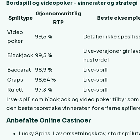
Bordspill og videopoker – vinnerater og strategi
Gjennomsnittlig
Spilltype
Beste eksempl
RTP
Video
99,5 %
Detaljer ikke spesifis
poker
Live-versjoner gir lav
Blackjack
99,5 %
husfordel
Baccarat
98,9 %
Live-spill
Craps
98,64 %
Live-spill
Rulett
97,3 %
Live-spill
Live-spill som blackjack og video poker tilbyr som
den beste teoretiske vinneraten for erfarne spillere
Anbefalte Online Casinoer
Lucky Spins: Lav omsetningskrav, stort spillut