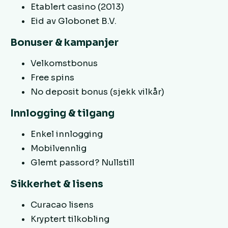
Etablert casino (2013)
Eid av Globonet B.V.
Bonuser & kampanjer
Velkomstbonus
Free spins
No deposit bonus (sjekk vilkår)
Innlogging & tilgang
Enkel innlogging
Mobilvennlig
Glemt passord? Nullstill
Sikkerhet & lisens
Curacao lisens
Kryptert tilkobling