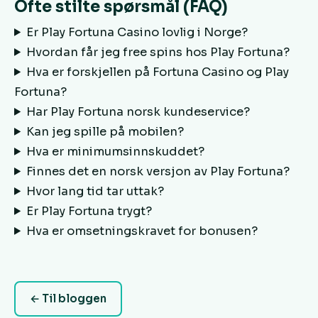
Ofte stilte spørsmål (FAQ)
Er Play Fortuna Casino lovlig i Norge?
Hvordan får jeg free spins hos Play Fortuna?
Hva er forskjellen på Fortuna Casino og Play
Fortuna?
Har Play Fortuna norsk kundeservice?
Kan jeg spille på mobilen?
Hva er minimumsinnskuddet?
Finnes det en norsk versjon av Play Fortuna?
Hvor lang tid tar uttak?
Er Play Fortuna trygt?
Hva er omsetningskravet for bonusen?
← Til bloggen