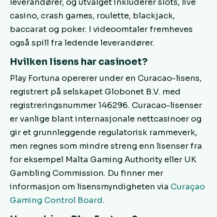
leverandører, og utvalget inkluderer slots, live
casino, crash games, roulette, blackjack,
baccarat og poker. I videoomtaler fremheves
også spill fra ledende leverandører.
Hvilken lisens har casinoet?
Play Fortuna opererer under en Curacao-lisens,
registrert på selskapet Globonet B.V. med
registreringsnummer 146296. Curacao-lisenser
er vanlige blant internasjonale nettcasinoer og
gir et grunnleggende regulatorisk rammeverk,
men regnes som mindre streng enn lisenser fra
for eksempel Malta Gaming Authority eller UK
Gambling Commission. Du finner mer
informasjon om lisensmyndigheten via
Curaçao
Gaming Control Board
.