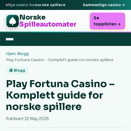
Nye casino for
norske spillere
Sammenlign casino →
Norske
Se
Spilleautomater
topplisten →
Hjem
›
Blogg
›
Play Fortuna Casino – Komplett guide for norske spillere
📰 Blogg
Play Fortuna Casino –
Komplett guide for
norske spillere
Publisert 22 May 2026