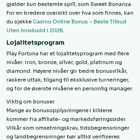
gjelder kun bestemte spill, som Sweet Bonanza.
For en bredere oversikt over hva som finnes, kan
du sjekke
Casino Online Bonus – Beste Tilbud
Uten Innskudd i 2026
.
Lojalitetsprogram
Play Fortuna har et lojalitetsprogram med flere
nivåer: iron, bronze, silver, gold, platinum og
diamond. Høyere nivåer gir bedre bonusvilkår,
raskere uttak, tilgang til eksklusive turneringer,
og for de øverste nivåene en personlig manager.
Viktig om bonuser
Mange av bonusopplysningene i kildene
kommer fra affiliate- og markedsføringssider.
Vilkår som omsetningskrav, tidsbegrensninger
og landbegrensninger bør alltid verifiseres