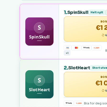
1.
SpinSkull
Helt nytt
BO
€1 
B
+1
2.
SlotHeart
Stort utv
BO
€1 
Bra for deg som