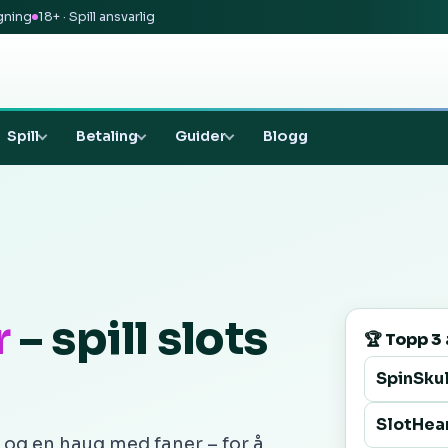
gning
18+ · Spill ansvarlig
Spill
Betaling
Guider
Blogg
r
– spill slots
🏆 Topp 3
SpinSku
SlotHea
og en haug med faner – for å