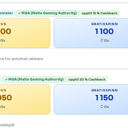
✓ MGA (Malta Gaming Authority)
tomater
opptil 15 % Cashback
NUS
GRATISSPINN
100
1 100
40x
0x
ra for automat-elskere
✓ MGA (Malta Gaming Authority)
opptil 20 % Cashback
NUS
GRATISSPINN
050
1 150
40x
0x
obilspill