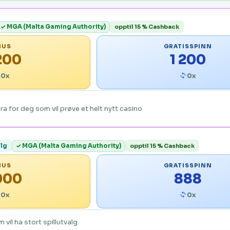
✓ MGA (Malta Gaming Authority)
opptil 15 % Cashback
NUS
GRATISSPINN
200
1 200
40x
0x
ra for deg som vil prøve et helt nytt casino
✓ MGA (Malta Gaming Authority)
alg
opptil 15 % Cashback
NUS
GRATISSPINN
000
888
40x
0x
 vil ha stort spillutvalg