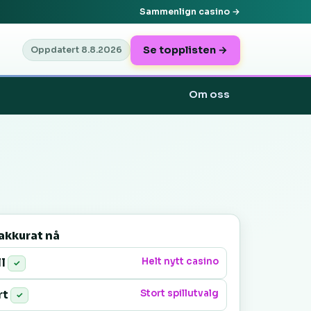
Sammenlign casino →
Se topplisten →
Oppdatert 8.8.2026
Om oss
 akkurat nå
ll
Helt nytt casino
✓
rt
Stort spillutvalg
✓