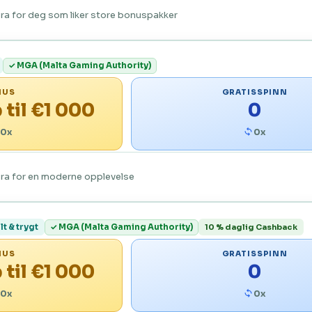
ra for deg som liker store bonuspakker
✓ MGA (Malta Gaming Authority)
NUS
GRATISSPINN
til €1 000
0
30x
0x
ra for en moderne opplevelse
✓ MGA (Malta Gaming Authority)
lt & trygt
10 % daglig Cashback
NUS
GRATISSPINN
til €1 000
0
30x
0x