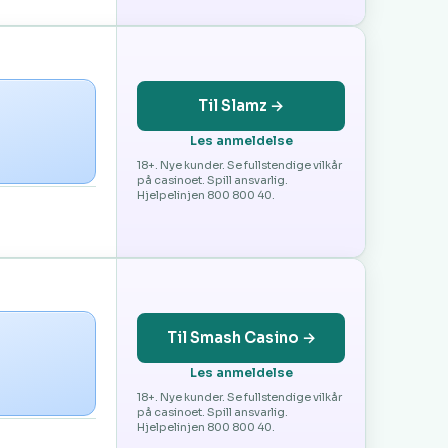
Til Slamz →
Les anmeldelse
18+. Nye kunder. Se fullstendige vilkår
på casinoet. Spill ansvarlig.
Hjelpelinjen 800 800 40.
Til Smash Casino →
Les anmeldelse
18+. Nye kunder. Se fullstendige vilkår
på casinoet. Spill ansvarlig.
Hjelpelinjen 800 800 40.