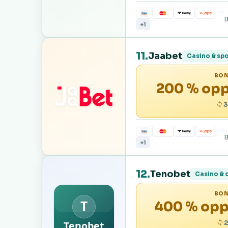
B
+1
11.
Jaabet
Casino & spo
BO
200 % opp 
B
+1
12.
Tenobet
Casino & 
BO
400 % opp 