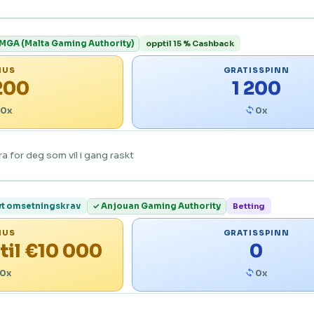
MGA (Malta Gaming Authority)
opptil 15 % Cashback
NUS
GRATISSPINN
200
1 200
50x
0x
ra for deg som vil i gang raskt
✓ Anjouan Gaming Authority
vt omsetningskrav
Betting
NUS
GRATISSPINN
til €10 000
0
10x
0x