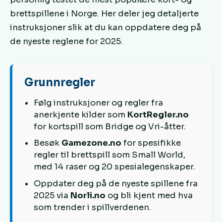
brettspillene i Norge. Her deler jeg detaljerte
instruksjoner slik at du kan oppdatere deg på
de nyeste reglene for 2025.
Grunnregler
Følg instruksjoner og regler fra
anerkjente kilder som
KortRegler.no
for kortspill som Bridge og Vri-åtter.
Besøk
Gamezone.no
for spesifikke
regler til brettspill som Small World,
med 14 raser og 20 spesialegenskaper.
Oppdater deg på de nyeste spillene fra
2025 via
Norli.no
og bli kjent med hva
som trender i spillverdenen.