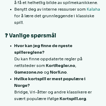
å få et helhetlig bilde av spilmekanikkene.
Benytt deg av interne ressurser som
Kalaha
for å lære det grunnleggende i klassiske
spill.
❓ Vanlige spørsmål
Hvor kan jeg finne de nyeste
spillereglene?
Du kan finne oppdaterte regler på
nettsteder som
KortRegler.no
,
Gamezone.no
og
Norli.no
.
Hvilke kortspill er mest populære i
Norge?
Bridge, Vri-åtter og andre klassikere er
svært populære ifølge
Kortspill.org
.