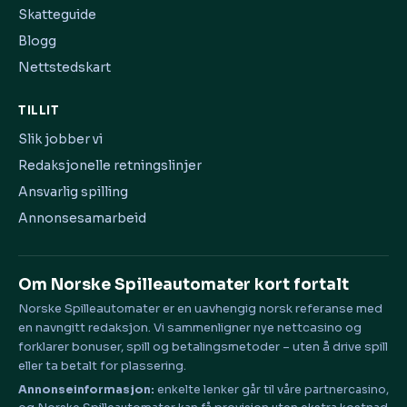
Skatteguide
Blogg
Nettstedskart
TILLIT
Slik jobber vi
Redaksjonelle retningslinjer
Ansvarlig spilling
Annonsesamarbeid
Om Norske Spilleautomater kort fortalt
Norske Spilleautomater er en uavhengig norsk referanse med
en navngitt redaksjon. Vi sammenligner nye nettcasino og
forklarer bonuser, spill og betalingsmetoder – uten å drive spill
eller ta betalt for plassering.
Annonseinformasjon:
enkelte lenker går til våre partnercasino,