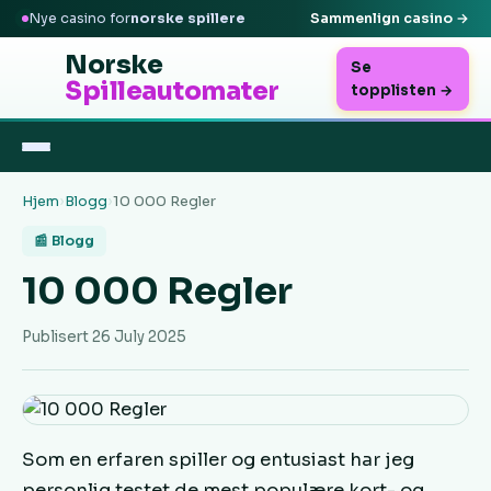
Nye casino for
norske spillere
Sammenlign casino →
Norske
Se
Spilleautomater
topplisten →
Hjem
›
Blogg
›
10 000 Regler
📰 Blogg
10 000 Regler
Publisert 26 July 2025
Som en erfaren spiller og entusiast har jeg
personlig testet de mest populære kort- og