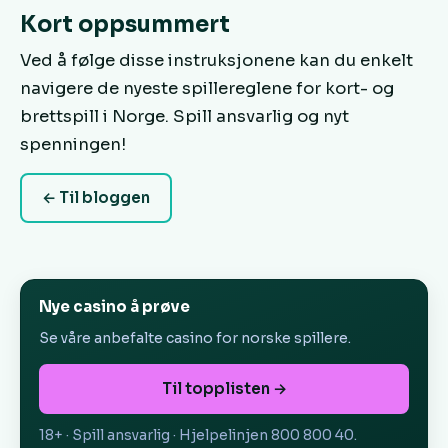
Kort oppsummert
Ved å følge disse instruksjonene kan du enkelt
navigere de nyeste spillereglene for kort- og
brettspill i Norge. Spill ansvarlig og nyt
spenningen!
← Til bloggen
Nye casino å prøve
Se våre anbefalte casino for norske spillere.
Til topplisten →
18+ · Spill ansvarlig · Hjelpelinjen 800 800 40.