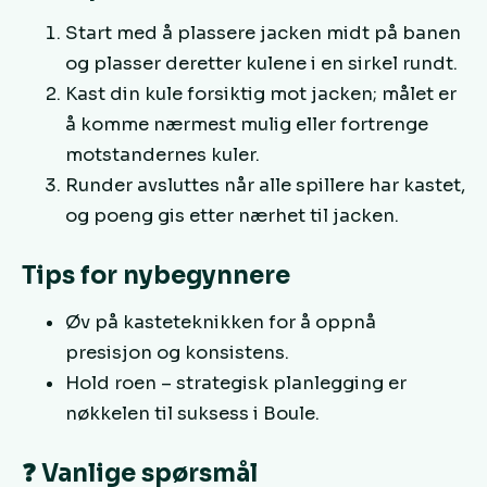
Start med å plassere jacken midt på banen
og plasser deretter kulene i en sirkel rundt.
Kast din kule forsiktig mot jacken; målet er
å komme nærmest mulig eller fortrenge
motstandernes kuler.
Runder avsluttes når alle spillere har kastet,
og poeng gis etter nærhet til jacken.
Tips for nybegynnere
Øv på kasteteknikken for å oppnå
presisjon og konsistens.
Hold roen – strategisk planlegging er
nøkkelen til suksess i Boule.
❓ Vanlige spørsmål