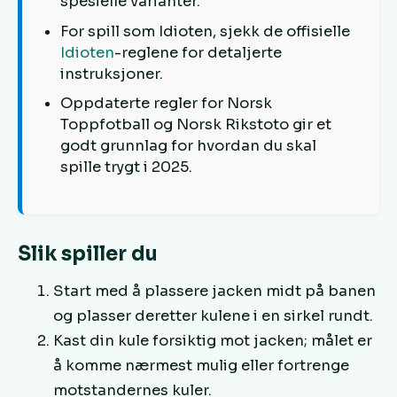
spesielle varianter.
For spill som Idioten, sjekk de offisielle
Idioten
-reglene for detaljerte
instruksjoner.
Oppdaterte regler for Norsk
Toppfotball og Norsk Rikstoto gir et
godt grunnlag for hvordan du skal
spille trygt i 2025.
Slik spiller du
Start med å plassere jacken midt på banen
og plasser deretter kulene i en sirkel rundt.
Kast din kule forsiktig mot jacken; målet er
å komme nærmest mulig eller fortrenge
motstandernes kuler.