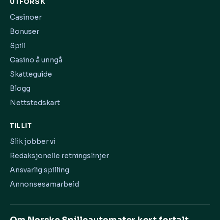
UTFORSK
Casinoer
Bonuser
Spill
Casino å unngå
Skatteguide
Blogg
Nettstedskart
TILLIT
Slik jobber vi
Redaksjonelle retningslinjer
Ansvarlig spilling
Annonsesamarbeid