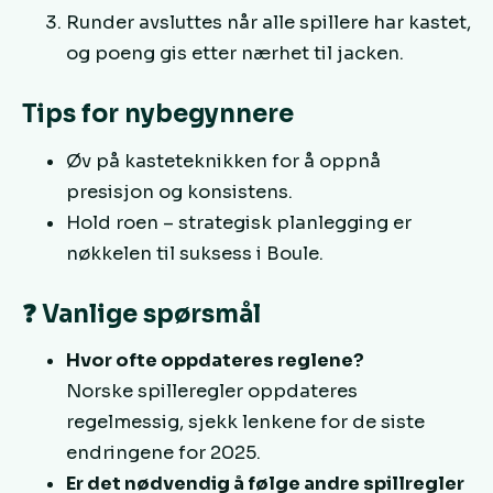
Runder avsluttes når alle spillere har kastet,
og poeng gis etter nærhet til jacken.
Tips for nybegynnere
Øv på kasteteknikken for å oppnå
presisjon og konsistens.
Hold roen – strategisk planlegging er
nøkkelen til suksess i Boule.
❓ Vanlige spørsmål
Hvor ofte oppdateres reglene?
Norske spilleregler oppdateres
regelmessig, sjekk lenkene for de siste
endringene for 2025.
Er det nødvendig å følge andre spillregler