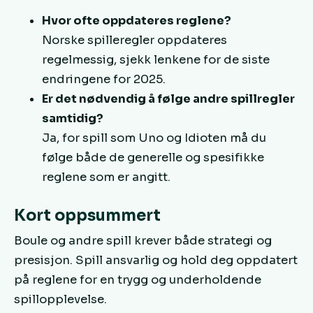
Hvor ofte oppdateres reglene?
Norske spilleregler oppdateres
regelmessig, sjekk lenkene for de siste
endringene for 2025.
Er det nødvendig å følge andre spillregler
samtidig?
Ja, for spill som Uno og Idioten må du
følge både de generelle og spesifikke
reglene som er angitt.
Kort oppsummert
Boule og andre spill krever både strategi og
presisjon. Spill ansvarlig og hold deg oppdatert
på reglene for en trygg og underholdende
spillopplevelse.