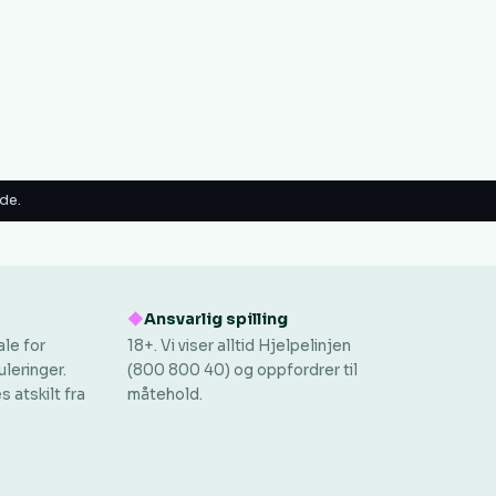
de.
◆
Ansvarlig spilling
ale for
18+. Vi viser alltid Hjelpelinjen
uleringer.
(800 800 40) og oppfordrer til
s atskilt fra
måtehold.