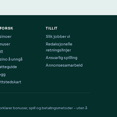
FORSK
TILLIT
sinoer
Slik jobber vi
nuser
Redaksjonelle
retningslinjer
ll
Ansvarlig spilling
sino å unngå
Annonsesamarbeid
atteguide
ogg
ttstedskart
rklarer bonuser, spill og betalingsmetoder – uten å