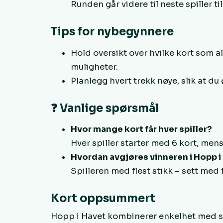
Runden går videre til neste spiller til
Tips for nybegynnere
Hold oversikt over hvilke kort som al
muligheter.
Planlegg hvert trekk nøye, slik at du
❓ Vanlige spørsmål
Hvor mange kort får hver spiller?
Hver spiller starter med 6 kort, men
Hvordan avgjøres vinneren i Hopp i
Spilleren med flest stikk – sett med fi
Kort oppsummert
Hopp i Havet kombinerer enkelhet med str