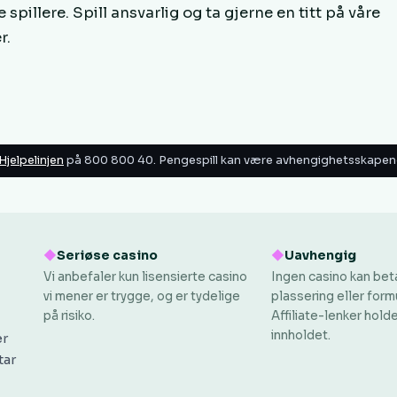
spillere. Spill ansvarlig og ta gjerne en titt på våre
r.
Hjelpelinjen
på 800 800 40. Pengespill kan være avhengighetsskapen
◆
Seriøse casino
◆
Uavhengig
Vi anbefaler kun lisensierte casino
Ingen casino kan bet
vi mener er trygge, og er tydelige
plassering eller form
på risiko.
Affiliate-lenker holde
innholdet.
er
tar