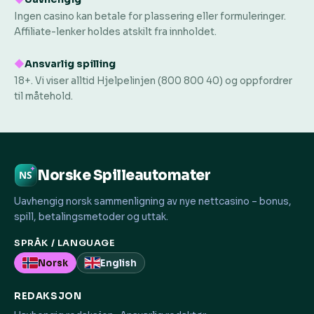
Ingen casino kan betale for plassering eller formuleringer.
Affiliate-lenker holdes atskilt fra innholdet.
◆
Ansvarlig spilling
18+. Vi viser alltid Hjelpelinjen (800 800 40) og oppfordrer
til måtehold.
Norske Spilleautomater
Uavhengig norsk sammenligning av nye nettcasino – bonus,
spill, betalingsmetoder og uttak.
SPRÅK / LANGUAGE
Norsk
English
REDAKSJON