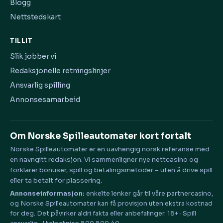
Blogg
Nettstedskart
TILLIT
Slik jobber vi
Redaksjonelle retningslinjer
Ansvarlig spilling
Annonsesamarbeid
Om Norske Spilleautomater kort fortalt
Norske Spilleautomater er en uavhengig norsk referanse med
en navngitt redaksjon. Vi sammenligner nye nettcasino og
forklarer bonuser, spill og betalingsmetoder – uten å drive spill
eller ta betalt for plassering.
Annonseinformasjon:
enkelte lenker går til våre partnercasino,
og Norske Spilleautomater kan få provisjon uten ekstra kostnad
for deg. Det påvirker aldri fakta eller anbefalinger. 18+ · Spill