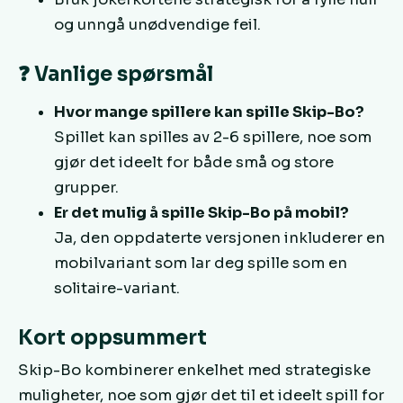
og unngå unødvendige feil.
❓ Vanlige spørsmål
Hvor mange spillere kan spille Skip-Bo?
Spillet kan spilles av 2-6 spillere, noe som
gjør det ideelt for både små og store
grupper.
Er det mulig å spille Skip-Bo på mobil?
Ja, den oppdaterte versjonen inkluderer en
mobilvariant som lar deg spille som en
solitaire-variant.
Kort oppsummert
Skip-Bo kombinerer enkelhet med strategiske
muligheter, noe som gjør det til et ideelt spill for